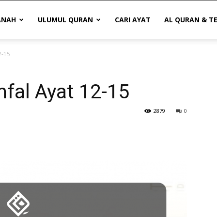
ANAH
ULUMUL QURAN
CARI AYAT
AL QURAN & T
2-15
nfal Ayat 12-15
2879
0