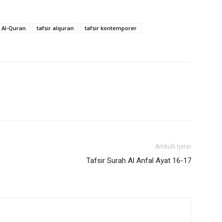
r Al-Quran
tafsir alquran
tafsir kontemporer
Artikulli tjetër
Tafsir Surah Al Anfal Ayat 16-17