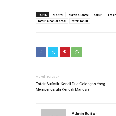
TOPIK
al anfal
surah al anfal
tafsir
Tafsi
tafsir surah al anfal
tafsir tahlili
Artikulli paraprak
Tafsir Sufistik: Kenali Dua Golongan Yang
Mempengaruhi Kendali Manusia
Admin Editor