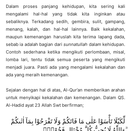
Dalam proses panjang kehidupan, kita sering kali
mengalami hal-hal yang tidak kita inginkan atau
sebaliknya. Terkadang sedih, gembira, sulit, gampang,
menang, kalah, dan hal-hal lainnya. Baik kekalahan,
maupun kemenangan haruslah kita terima lapang dada,
sebab ia adalah bagian dari
sunnatullah
dalam kehidupan.
Contoh sederhana ketika mengikuti perlombaan, misal,
lomba lari, tentu tidak semua peserta yang mengikuti
menjadi juara. Pasti ada yang mengalami kekalahan dan
ada yang meraih kemenangan.
Sejalan dengan hal di atas, Al-Qur’an memberikan arahan
untuk menyikapi kekalahan dan kemenangan. Dalam QS.
Al-Hadid ayat 23 Allah Swt berfirman;
لِّكَيْلَا تَأْسَوْا عَلٰى مَا فَاتَكُمْ وَلَا تَفْرَحُوْا بِمَآ اٰتٰىكُمْ
ۗوَاللّٰهُ لَا يُحِبُّ كُلَّ مُخْتَالٍ فَخُوْرٍۙ