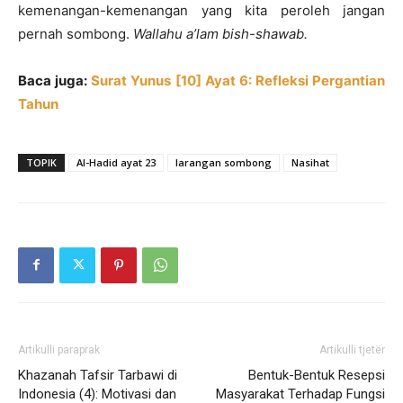
kemenangan-kemenangan yang kita peroleh jangan
pernah sombong.
Wallahu
a
’
lam bish-sh
a
wab.
Baca juga:
Surat Yunus [10] Ayat 6: Refleksi Pergantian
Tahun
TOPIK
Al-Hadid ayat 23
larangan sombong
Nasihat
Artikulli paraprak
Artikulli tjetër
Khazanah Tafsir Tarbawi di
Bentuk-Bentuk Resepsi
Indonesia (4): Motivasi dan
Masyarakat Terhadap Fungsi