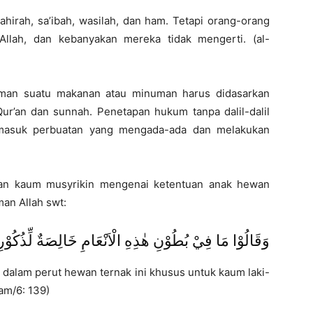
ahirah, sa’ibah, wasilah, dan ham. Tetapi orang-orang
Allah, dan kebanyakan mereka tidak mengerti. (al-
aman suatu makanan atau minuman harus didasarkan
Qur’an dan sunnah. Penetapan hukum tanpa dalil-dalil
termasuk perbuatan yang mengada-ada dan melakukan
pan kaum musyrikin mengenai ketentuan anak hewan
an Allah swt:
وَقَالُوْا مَا فِيْ بُطُوْنِ هٰذِهِ الْاَنْعَامِ خَالِصَةٌ لِّذُكُوْرِ
i dalam perut hewan ternak ini khusus untuk kaum laki-
’am/6: 139)