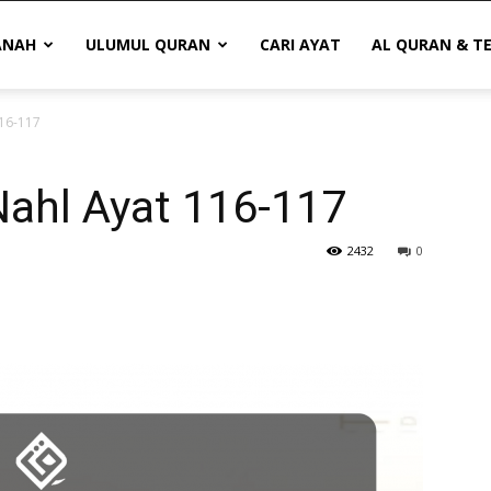
ANAH
ULUMUL QURAN
CARI AYAT
AL QURAN & T
116-117
Nahl Ayat 116-117
2432
0