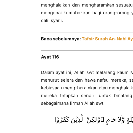
menghalalkan dan mengharamkan sesuatu 
mengenai kemubaziran bagi orang-orang 
dalil syar’i.
Baca sebelumnya:
Tafsir Surah An-Nahl Ay
Ayat 116
Dalam ayat ini, Allah swt melarang kaum
menurut selera dan hawa nafsu mereka, 
kebiasaan meng-haramkan atau menghalalka
mereka tetapkan sendiri untuk binatang 
sebagaimana firman Allah swt:
ةٍ وَّلَا حَامٍ ۙوَّلٰكِنَّ الَّذِيْنَ كَفَرُوْا