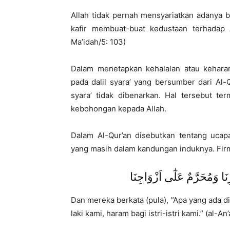
Allah tidak pernah mensyariatkan adanya b
kafir membuat-buat kedustaan terhadap 
Ma’idah/5: 103)
Dalam menetapkan kehalalan atau kehar
pada dalil syara’ yang bersumber dari Al-
syara’ tidak dibenarkan. Hal tersebut 
kebohongan kepada Allah.
Dalam Al-Qur’an disebutkan tentang uca
yang masih dalam kandungan induknya. Firm
نَا وَمُحَرَّمٌ عَلٰٓى اَزْوَاجِنَا
Dan mereka berkata (pula), ”Apa yang ada d
laki kami, haram bagi istri-istri kami.” (al-An