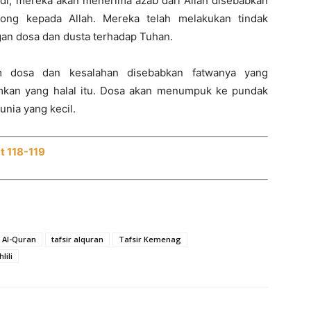
adi, mereka akan menerima azab dari Allah disebabkan
hong kepada Allah. Mereka telah melakukan tindak
gan dosa dan dusta terhadap Tuhan.
m dosa dan kesalahan disebabkan fatwanya yang
kan yang halal itu. Dosa akan menumpuk ke pundak
nia yang kecil.
t 118-119
r Al-Quran
tafsir alquran
Tafsir Kemenag
hlili