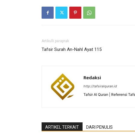
Artikulli paraprak
Tafsir Surah An-Nahl Ayat 115
Redaksi
http://tafsiralquran.id
Tafsir Al Quran | Referensi Tafs
ARTIKEL TERKAIT
DARI PENULIS