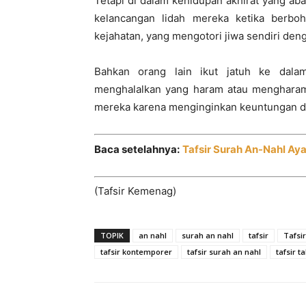
Tetapi di dalam kehidupan akhirat yang ab
kelancangan lidah mereka ketika berbo
kejahatan, yang mengotori jiwa sendiri den
Bahkan orang lain ikut jatuh ke dala
menghalalkan yang haram atau mengharam
mereka karena menginginkan keuntungan du
Baca setelahnya:
Tafsir Surah An-Nahl Aya
(Tafsir Kemenag)
TOPIK
an nahl
surah an nahl
tafsir
Tafsi
tafsir kontemporer
tafsir surah an nahl
tafsir ta