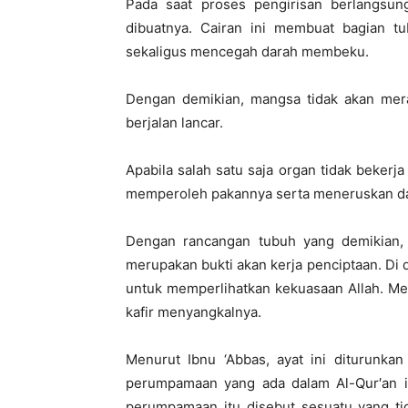
Pada saat proses pengirisan berlangsu
dibuatnya. Cairan ini membuat bagian t
sekaligus mencegah darah membeku.
Dengan demikian, mangsa tidak akan mer
berjalan lancar.
Apabila salah satu saja organ tidak beker
memperoleh pakannya serta meneruskan d
Dengan rancangan tubuh yang demikian, 
merupakan bukti akan kerja penciptaan. Di d
untuk memperlihatkan kekuasaan Allah. M
kafir menyangkalnya.
Menurut Ibnu ‘Abbas, ayat ini diturunk
perumpamaan yang ada dalam Al-Qur′an it
perumpamaan itu disebut sesuatu yang tid