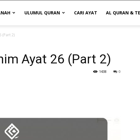
ANAH
ULUMUL QURAN
CARI AYAT
AL QURAN & T
 (Part 2)
him Ayat 26 (Part 2)
1438
0