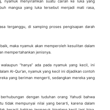
ng, nyamuk menyiramkan suatu cairan ke luka yang
ubuh mangsa yang luka tersebut menjadi mati rasa,
asa terganggu, di samping proses pengisapan darah
ja baik, maka nyamuk akan memperoleh kesulitan dalam
an mempertahankan jenisnya.
walaupun “hanya” ada pada nyamuk yang kecil, ini
alam Al-Qur’an, nyamuk yang kecil ini dijadikan contoh
ereka yang beriman mengerti, sedangkan mereka yang
an berhubungan dengan tuduhan orang Yahudi bahwa
u tidak mempunyai nilai yang berarti, karena dalam
ak berarti bahkan termasuk binatang kecil lagi hina,