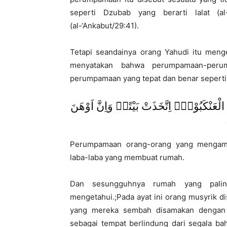
seperti Dzubab yang berarti lalat (al
(al-‘Ankabut/29:41).
Tetapi seandainya orang Yahudi itu men
menyatakan bahwa perumpamaan-peru
perumpamaan yang tepat dan benar seperti 
ِ الْعَنْكَبُوْتِۚ اِتَّخَذَتْ بَيْتًاۗ وَاِنَّ اَوْهَنَ
Perumpamaan orang-orang yang mengambil
laba-laba yang membuat rumah.
Dan sesungguhnya rumah yang palin
mengetahui.;Pada ayat ini orang musyrik 
yang mereka sembah disamakan dengan 
sebagai tempat berlindung dari segala bah