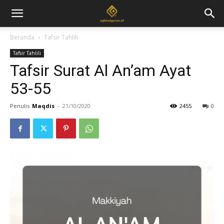
Beranda
Tafsir Tahlili
Tafsir Tahlili
Tafsir Surat Al An’am Ayat
53-55
Penulis
Maqdis
-
21/10/2020
2455
0