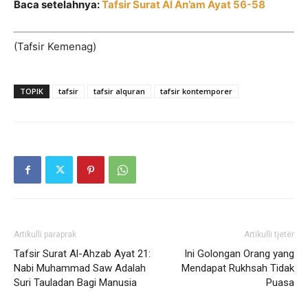
Baca setelahnya:
Tafsir Surat Al An’am Ayat 56-58
(Tafsir Kemenag)
TOPIK
tafsir
tafsir alquran
tafsir kontemporer
Artikulli paraprak
Artikulli tjetër
Tafsir Surat Al-Ahzab Ayat 21:
Ini Golongan Orang yang
Nabi Muhammad Saw Adalah
Mendapat Rukhsah Tidak
Suri Tauladan Bagi Manusia
Puasa