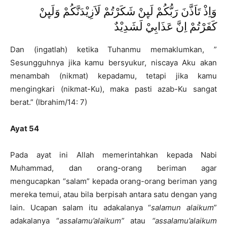
وَاِذْ تَاَذَّنَ رَبُّكُمْ لَىِٕنْ شَكَرْتُمْ لَاَزِيْدَنَّكُمْ وَلَىِٕنْ
كَفَرْتُمْ اِنَّ عَذَابِيْ لَشَدِيْدٌ
Dan (ingatlah) ketika Tuhanmu memaklumkan, ”
Sesungguhnya jika kamu bersyukur, niscaya Aku akan
menambah (nikmat) kepadamu, tetapi jika kamu
mengingkari (nikmat-Ku), maka pasti azab-Ku sangat
berat.” (Ibrahim/14: 7)
Ayat 54
Pada ayat ini Allah memerintahkan kepada Nabi
Muhammad, dan orang-orang beriman agar
mengucapkan “salam” kepada orang-orang beriman yang
mereka temui, atau bila berpisah antara satu dengan yang
lain. Ucapan salam itu adakalanya “
salamun alaikum
”
adakalanya “
assal
a
mu
’
alaikum
”
atau
“
assal
a
mu
’
alaikum