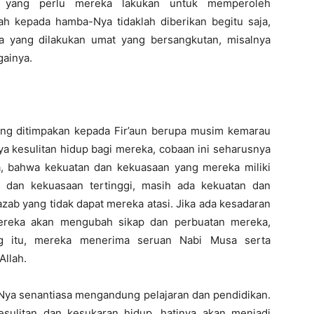
n yang perlu mereka lakukan untuk memperoleh
lah kepada hamba-Nya tidaklah diberikan begitu saja,
a yang dilakukan umat yang bersangkutan, misalnya
gainya.
ang ditimpakan kepada Fir’aun berupa musim kemarau
a kesulitan hidup bagi mereka, cobaan ini seharusnya
, bahwa kekuatan dan kekuasaan yang mereka miliki
 dan kekuasaan tertinggi, masih ada kekuatan dan
ab yang tidak dapat mereka atasi. Jika ada kesadaran
ereka akan mengubah sikap dan perbuatan mereka,
ing itu, mereka menerima seruan Nabi Musa serta
Allah.
Nya senantiasa mengandung pelajaran dan pendidikan.
sulitan dan kesukaran hidup, hatinya akan menjadi