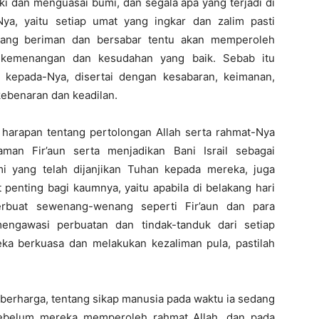
ki dan menguasai bumi, dan segala apa yang terjadi di
ya, yaitu setiap umat yang ingkar dan zalim pasti
yang beriman dan bersabar tentu akan memperoleh
 kemenangan dan kesudahan yang baik. Sebab itu
kepada-Nya, disertai dengan kesabaran, keimanan,
ebenaran dan keadilan.
harapan tentang pertolongan Allah serta rahmat-Nya
an Fir’aun serta menjadikan Bani Israil sebagai
i yang telah dijanjikan Tuhan kepada mereka, juga
penting bagi kaumnya, yaitu apabila di belakang hari
erbuat sewenang-wenang seperti Fir’aun dan para
engawasi perbuatan dan tindak-tanduk dari setiap
eka berkuasa dan melakukan kezaliman pula, pastilah
 berharga, tentang sikap manusia pada waktu ia sedang
sebelum mereka memperoleh rahmat Allah, dan pada