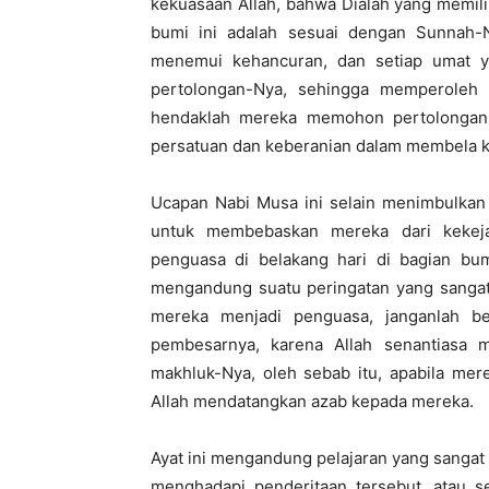
kekuasaan Allah, bahwa Dialah yang memili
bumi ini adalah sesuai dengan Sunnah-N
menemui kehancuran, dan setiap umat 
pertolongan-Nya, sehingga memperoleh
hendaklah mereka memohon pertolongan 
persatuan dan keberanian dalam membela k
Ucapan Nabi Musa ini selain menimbulkan 
untuk membebaskan mereka dari kekejam
penguasa di belakang hari di bagian bum
mengandung suatu peringatan yang sangat 
mereka menjadi penguasa, janganlah b
pembesarnya, karena Allah senantiasa m
makhluk-Nya, oleh sebab itu, apabila mer
Allah mendatangkan azab kepada mereka.
Ayat ini mengandung pelajaran yang sangat
menghadapi penderitaan tersebut, atau 