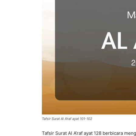
di
Indonesia
Tafsir Surat Al A'raf ayat 101-102
Tafsir Surat Al A’raf ayat 128 berbicara men