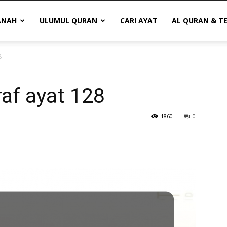
ANAH
ULUMUL QURAN
CARI AYAT
AL QURAN & T
8
’raf ayat 128
1860
0