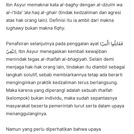
Ibn Asyur memaknai kata
al-baghy
dengan
al-dzulm wa
al-i‘tida’ ‘ala haq al-ghair
(tindak kedzaliman dan agresi
atas hak orang lain). Definisi itu ia ambil dari makna
lughawy
bukan makna
fiqhy
.
Penafsiran selanjutnya pada penggalan ayat (فَقَاتِلُوا الَّتِيْ
تَبْغِيْ), Ibn Asyur menegaskan kembali kewajiban
menindak tegas
al-thaifah al-bhagiyah
. Selain demi
menjaga hak-hak orang lain, tindakan itu diambil sebagai
langkah solutif, sebab membiarkannya tetap ada berarti
menginginkan praktik kedzaliman terus berlangsung.
Maka karena yang diperangi adalah sebuah
thaifah
(kelompok) bukan individu, maka sudah sepantasnya
masyarakat beserta pemerintah turut serta dalam upaya
menanggulanginya.
Namun yang perlu diperhatikan bahwa upaya