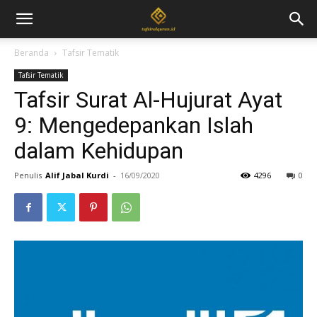
Beranda
Tafsir Tematik
Tafsir Tematik
Tafsir Surat Al-Hujurat Ayat
9: Mengedepankan Islah
dalam Kehidupan
Penulis
Alif Jabal Kurdi
-
16/09/2020
4296
0