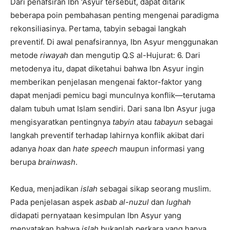
Dari penafsiran Ibn ‘Asyur tersebut, dapat ditarik
beberapa poin pembahasan penting mengenai paradigma
rekonsiliasinya. Pertama, tabyin sebagai langkah
preventif. Di awal penafsirannya, Ibn Asyur menggunakan
metode
riwayah
dan mengutip Q.S al-Hujurat: 6. Dari
metodenya itu, dapat diketahui bahwa Ibn Asyur ingin
memberikan penjelasan mengenai faktor-faktor yang
dapat menjadi pemicu bagi munculnya konflik—terutama
dalam tubuh umat Islam sendiri. Dari sana Ibn Asyur juga
mengisyaratkan pentingnya
tabyin
atau
tabayun
sebagai
langkah preventif terhadap lahirnya konflik akibat dari
adanya
hoax
dan
hate speech
maupun informasi yang
berupa
brainwash
.
Kedua, menjadikan
islah
sebagai sikap seorang muslim.
Pada penjelasan aspek
asbab al-nuzul
dan
lughah
didapati pernyataan kesimpulan Ibn Asyur yang
menyatakan bahwa
islah
bukanlah perkara yang hanya