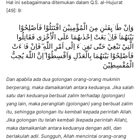
Hal ini sebagaimana ditemukan dalam Q.S. al-Hujurat
[49]: 9:
وَاِنْ طَاۤىِٕفَتٰنِ مِنَ الْمُؤْمِنِيْنَ اقْتَتَلُوْا فَاَصْلِحُوْا
بَيْنَهُمَاۚ فَاِنْۢ بَغَتْ اِحْدٰىهُمَا عَلَى الْاُخْرٰى فَقَاتِلُوا
الَّتِيْ تَبْغِيْ حَتّٰى تَفِيْۤءَ اِلٰٓى اَمْرِ اللّٰهِ ۖفَاِنْ فَاۤءَتْ
فَاَصْلِحُوْا بَيْنَهُمَا بِالْعَدْلِ وَاَقْسِطُوْا ۗاِنَّ اللّٰهَ يُحِبُّ
الْمُقْسِطِيْنَ
Dan apabila ada dua golongan orang-orang mukmin
berperang, maka damaikanlah antara keduanya. Jika salah
satu dari keduanya berbuat zalim terhadap (golongan)
yang lain, maka perangilah (golongan) yang berbuat zalim
itu, sehingga golongan itu kembali kepada perintah Allah.
Jika golongan itu telah kembali (kepada perintah Allah),
maka damaikanlah antara keduanya dengan adil, dan
berlakulah adil. Sungguh, Allah mencintai orang-orang