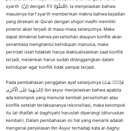
syarth
(اِنْ) dengan
fi’il
(اقْتَتَلُوْا). Ia menjelaskan bahwa
masuknya
harf syarth
memberikan makna bahwa kejadian
yang direkam al-Quran dengan
shigot madhi
memiliki
potensi akan terjadi di masa-masa selanjutnya. Maka
dapat dimaknai bahwa perselisihan ataupun konflik akan
senantiasa menghantui kehidupan manusia, maka
perintah
islah
tidaklah hanya diaktualisasikan saat konflik
terjadi, melainkan harus sudah dilanggengkan dalam
kehidupan agar konflik tidak sampai terjadi.
Pada pembahasan penggalan ayat selanjutnya (فَاِنْۢ بَغَتْ
اِحْدٰىهُمَا عَلَى الْاُخْرٰى) Ibn asyur menjelaskan bahwa apabila
ada kelompok yang memulai kembali perselisihan atau
konflik setelah terlaksananya rekonsiliasi, maka kelompok
itu (
al-thaifah al-baghiyah
) haruslah diperangi (diluruskan
kembali). Dalam pembahasan ini hal yang menarik adalah
mengenai penjelasan Ibn Asyur terhadap kata
al-baghy
.