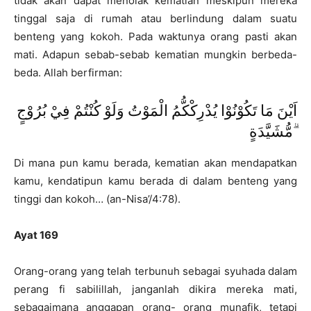
tidak akan dapat menolak kematian meskipun mereka
tinggal saja di rumah atau berlindung dalam suatu
benteng yang kokoh. Pada waktunya orang pasti akan
mati. Adapun sebab-sebab kematian mungkin berbeda-
beda. Allah berfirman:
اَيْنَ مَا تَكُوْنُوْا يُدْرِكْكُّمُ الْمَوْتُ وَلَوْ كُنْتُمْ فِيْ بُرُوْجٍ
مُّشَيَّدَةٍ ۗ
Di mana pun kamu berada, kematian akan mendapatkan
kamu, kendatipun kamu berada di dalam benteng yang
tinggi dan kokoh… (an-Nisa’/4:78).
Ayat 169
Orang-orang yang telah terbunuh sebagai syuhada dalam
perang fi sabilillah, janganlah dikira mereka mati,
sebagaimana anggapan orang- orang munafik, tetapi