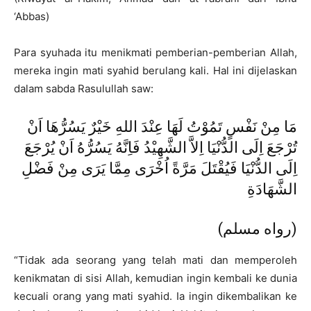
‘Abbas)
Para syuhada itu menikmati pemberian-pemberian Allah,
mereka ingin mati syahid berulang kali. Hal ini dijelaskan
dalam sabda Rasulullah saw:
مَا مِنْ نَفْسٍ تَمُوْتُ لَهَا عِنْدَ اللهِ خَيْرٌ يَسُرُّهَا اَنْ
تُرْجَعَ اِلَى الدُّنْيَا اِلاَّ الشَّهِيْدُ فَاِنَّهُ يَسُرُّهُ اَنْ يُرْجَعَ
اِلَى الدُّنْيَا فَيُقْتَلَ مَرَّةً اُخْرَى مِمَّا يَرَى مِنْ فَضْلِ
الشَّهَادَةِ
(رواه مسلم)
“Tidak ada seorang yang telah mati dan memperoleh
kenikmatan di sisi Allah, kemudian ingin kembali ke dunia
kecuali orang yang mati syahid. Ia ingin dikembalikan ke