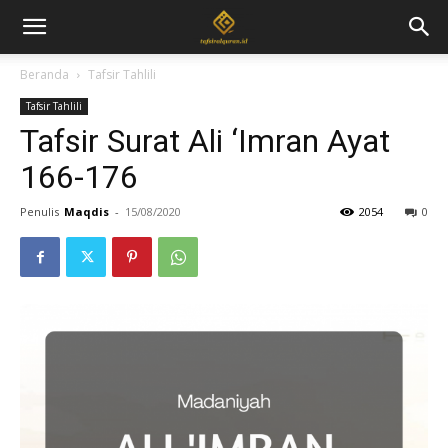
Beranda
Tafsir Tahlili
Tafsir Tahlili
Tafsir Surat Ali ‘Imran Ayat
166-176
Penulis
Maqdis
-
15/08/2020
2054
0