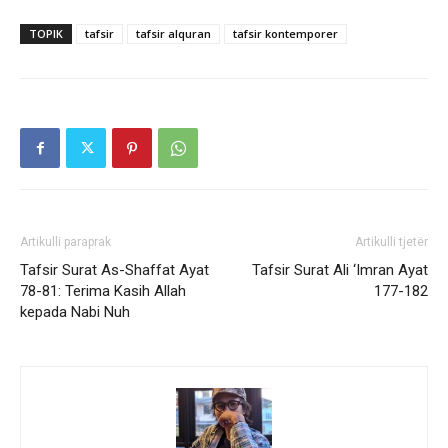
TOPIK
tafsir
tafsir alquran
tafsir kontemporer
Artikulli paraprak
Artikulli tjetër
Tafsir Surat As-Shaffat Ayat
Tafsir Surat Ali ‘Imran Ayat
78-81: Terima Kasih Allah
177-182
kepada Nabi Nuh