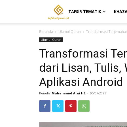
Tafsir
TAFSIR TEMATIK
KHAZ
Beranda
Ulumul Quran
Transformasi Terjemahan A
Al
Ulumul Quran
Transformasi Ter
Quran
dari Lisan, Tulis
Aplikasi Android
|
Penulis
Muhammad Alwi HS
-
05/07/2021
Referensi
Tafsir