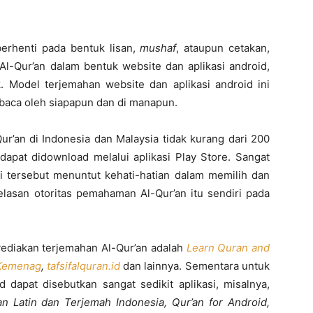
erhenti pada bentuk lisan,
mushaf
, ataupun cetakan,
Al-Qur’an dalam bentuk website dan aplikasi android,
 Model terjemahan website dan aplikasi android ini
baca oleh siapapun dan di manapun.
Qur’an di Indonesia dan Malaysia tidak kurang dari 200
 dapat didownload melalui aplikasi Play Store. Sangat
 tersebut menuntut kehati-hatian dalam memilih dan
jelasan otoritas pemahaman Al-Qur’an itu sendiri pada
yediakan terjemahan Al-Qur’an adalah
Learn Quran and
 Kemenag
,
tafsifalquran.id
dan lainnya. Sementara untuk
d dapat disebutkan sangat sedikit aplikasi, misalnya,
n Latin dan Terjemah Indonesia, Qur’an for Android,