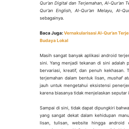
Qur’an Digital dan Terjemahan, Al-Qur’an T
Qur’an English, Al-Qur’an Melayu, Al-Q
sebagainya.
Baca Juga:
Vernakularisasi Al-Qur’an Ter
Budaya Lokal
Masih sangat banyak aplikasi android terj
sini. Yang menjadi tekanan di sini adalah
bervariasi, kreatif, dan penuh kekhasan.
terjemahan dalam bentuk lisan,
mushaf
at
jauh untuk mengetahui eksistensi penerje
karena biasanya tidak menjelaskan seputar i
Sampai di sini, tidak dapat dipungkiri bah
yang sangat dekat dalam kehidupan manus
lisan, tulisan, website hingga android