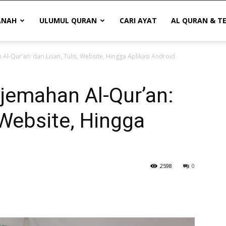
ANAH
ULUMUL QURAN
CARI AYAT
AL QURAN & T
l-Qur’an: dari Lisan, Tulis, Website, Hingga Aplikasi Android
jemahan Al-Qur’an:
, Website, Hingga
2598
0