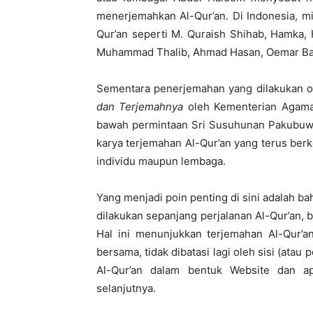
menerjemahkan Al-Qur’an. Di Indonesia, m
Qur’an seperti M. Quraish Shihab, Hamka,
Muhammad Thalib, Ahmad Hasan, Oemar Bakry
Sementara penerjemahan yang dilakukan o
dan Terjemahnya
oleh Kementerian Agam
bawah permintaan Sri Susuhunan Pakubuwon
karya terjemahan Al-Qur’an yang terus ber
individu maupun lembaga.
Yang menjadi poin penting di sini adalah 
dilakukan sepanjang perjalanan Al-Qur’an, 
Hal ini menunjukkan terjemahan Al-Qur’an
bersama, tidak dibatasi lagi oleh sisi (atau 
Al-Qur’an dalam bentuk Website dan ap
selanjutnya.