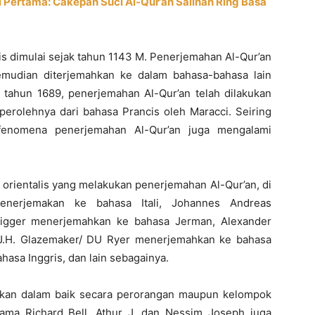
i Pertama: Cakepan Suci Al-Qur’an Salinan Ring Basa
is dimulai sejak tahun 1143 M. Penerjemahan Al-Qur’an
kemudian diterjemahkan ke dalam bahasa-bahasa lain
ar tahun 1689, penerjemahan Al-Qur’an telah dilakukan
perolehnya dari bahasa Prancis oleh Maracci. Seiring
 fenomena penerjemahan Al-Qur’an juga mengalami
rientalis yang melakukan penerjemahan Al-Qur’an, di
nerjemakan ke bahasa Itali, Johannes Andreas
igger menerjemahkan ke bahasa Jerman, Alexander
J.H. Glazemaker/ DU Ryer menerjemahkan ke bahasa
asa Inggris, dan lain sebagainya.
ukan dalam baik secara perorangan maupun kelompok
ma Richard Bell, Athur J, dan Nessim Joseph juga