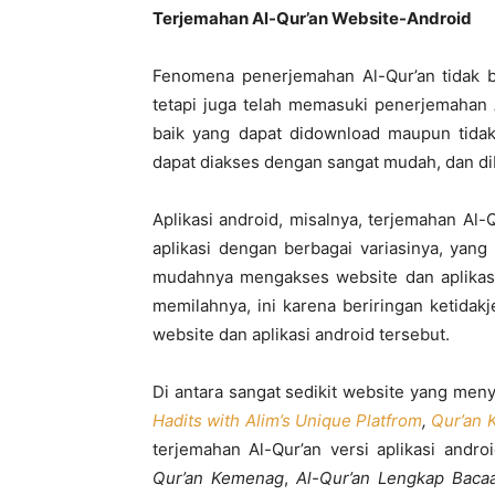
Terjemahan Al-Qur’an Website-Android
Fenomena penerjemahan Al-Qur’an tidak b
tetapi juga telah memasuki penerjemahan 
baik yang dapat didownload maupun tidak.
dapat diakses dengan sangat mudah, dan di
Aplikasi android, misalnya, terjemahan Al-
aplikasi dengan berbagai variasinya, yang
mudahnya mengakses website dan aplikasi
memilahnya, ini karena beriringan ketidak
website dan aplikasi android tersebut.
Di antara sangat sedikit website yang men
Hadits with Alim’s Unique Platfrom
,
Qur’an
terjemahan Al-Qur’an versi aplikasi androi
Qur’an Kemenag
,
Al-Qur’an Lengkap Bacaa