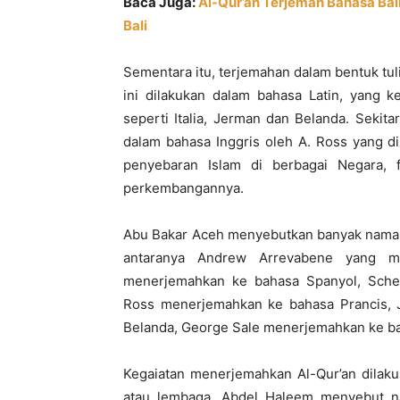
Baca Juga:
Al-Qur’an Terjemah Bahasa Bal
Bali
Sementara itu, terjemahan dalam bentuk tul
ini dilakukan dalam bahasa Latin, yang 
seperti Italia, Jerman dan Belanda. Sekit
dalam bahasa Inggris oleh A. Ross yang di
penyebaran Islam di berbagai Negara,
perkembangannya.
Abu Bakar Aceh menyebutkan banyak nama o
antaranya Andrew Arrevabene yang me
menerjemahkan ke bahasa Spanyol, Sche
Ross menerjemahkan ke bahasa Prancis, 
Belanda, George Sale menerjemahkan ke bah
Kegaiatan menerjemahkan Al-Qur’an dilak
atau lembaga. Abdel Haleem menyebut na