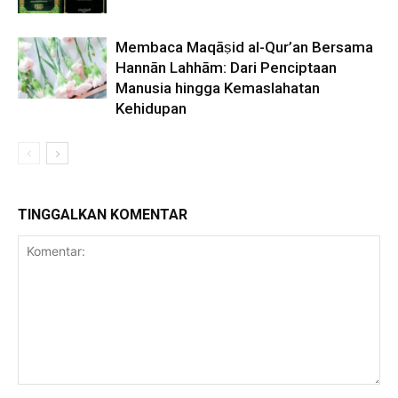
Membaca Maqāṣid al-Qur’an Bersama
Hannān Lahhām: Dari Penciptaan
Manusia hingga Kemaslahatan
Kehidupan
TINGGALKAN KOMENTAR