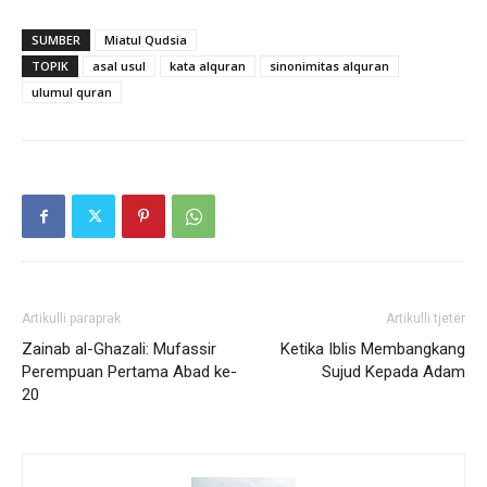
SUMBER
Miatul Qudsia
TOPIK
asal usul
kata alquran
sinonimitas alquran
ulumul quran
Artikulli paraprak
Artikulli tjetër
Zainab al-Ghazali: Mufassir
Ketika Iblis Membangkang
Perempuan Pertama Abad ke-
Sujud Kepada Adam
20