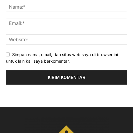
Simpan nama, email, dan situs web saya di browser ini
untuk lain kali saya berkomentar.