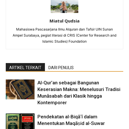
Miatul Qudsia
Mahasiswa Pascasarjana Ilmu Alquran dan Tafsir UIN Sunan
Ampel Surabaya, pegiat literasi di CRIS (Center for Research and
Islamic Studies) Foundation
ARTIKEL TERKAIT
DARI PENULIS
Al-Qur’an sebagai Bangunan
Keserasian Makna: Menelusuri Tradisi
Munāsabah dari Klasik hingga
Kontemporer
Pendekatan al-Biqāʻī dalam
Menentukan Maqāṣid al-Suwar