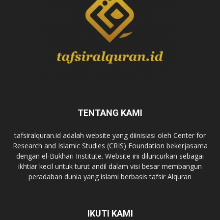
TENTANG KAMI
tafsiralquran.id adalah website yang diinisiasi oleh Center for
Research and Islamic Studies (CRIS) Foundation bekerjasama
dengan el-Bukhari Institute. Website ini diluncurkan sebagai
ikhtiar kecil untuk turut andil dalam visi besar membangun
peradaban dunia yang islami berbasis tafsir Alquran
IKUTI KAMI