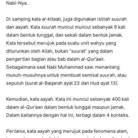
Nabi-Nya.
Di samping kata
al-kitaab
, juga digunakan istilah
suurah
dan
aayah
. Kata
suurah
muncul muncul sebanyak 9 kali
dalam bentuk tunggal, dan sekali dalam bentuk jamak.
Kata tersebut merujuk pada suatu unit wahyu yang
diturunkan oleh Allah, bukan “suurat” yang dalam
pengertian bagian atau bab dalam
al-Qur’aan
.
Sebagaimana saat Nabi Muhammad saw. menantang
musuh-musuhnya untuk membuat semisal
suurah
, atau
sepuluh (surat al-Baqarah ayat 23 dan Hud ayat 13).
Kemudian, kata
aayah
. Kata ini muncul sebanyak 400 kali
dalam
al-Qur’aan
dalam bentuk tunggal maupun jamak.
Dalam kaitannya dengan hal ini, terbagi dalam 4 konteks.
Pertama
, kata
aayah
yang merujuk pada fenomena alam,