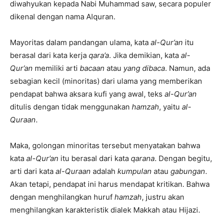
diwahyukan kepada Nabi Muhammad saw, secara populer
dikenal dengan nama Alquran.
Mayoritas dalam pandangan ulama, kata
al-Qur’an
itu
berasal dari kata kerja
qara’a
. Jika demikian, kata
al-
Qur’an
memiliki arti
bacaan
atau
yang dibaca
. Namun, ada
sebagian kecil (minoritas) dari ulama yang memberikan
pendapat bahwa aksara kufi yang awal, teks
al-Qur’an
ditulis dengan tidak menggunakan
hamzah
, yaitu
al-
Quraan
.
Maka, golongan minoritas tersebut menyatakan bahwa
kata
al-Qur’an
itu berasal dari kata
qarana
. Dengan begitu,
arti dari kata
al-Quraan
adalah
kumpulan
atau
gabungan
.
Akan tetapi, pendapat ini harus mendapat kritikan. Bahwa
dengan menghilangkan huruf
hamzah
, justru akan
menghilangkan karakteristik dialek Makkah atau Hijazi.