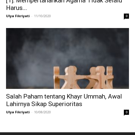
[1]: Mempertahankan Agama Tidak Selalu
Harus...
Ulya Fikriyati
-
11/10/2020
0
Salah Paham tentang Khayr Ummah, Awal
Lahirnya Sikap Superioritas
Ulya Fikriyati
-
10/08/2020
0