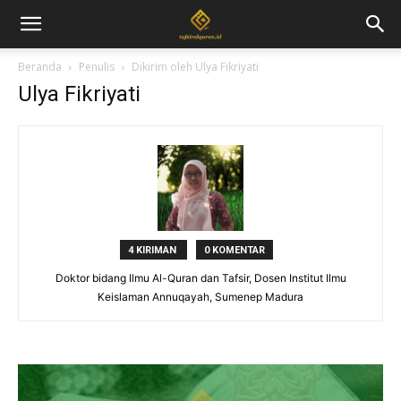
Beranda
Penulis
Dikirim oleh Ulya Fikriyati
Ulya Fikriyati
4 KIRIMAN
0 KOMENTAR
Doktor bidang Ilmu Al-Quran dan Tafsir, Dosen Institut Ilmu
Keislaman Annuqayah, Sumenep Madura