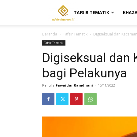
Tafsir
TAFSIR TEMATIK
KHAZ
Beranda
Tafsir Tematik
Digiseksual dan Kecaman
Al
Tafsir Tematik
Digiseksual dan
Quran
bagi Pelakunya
|
Penulis
Fawaidur Ramdhani
-
15/11/2022
Referensi
Tafsir