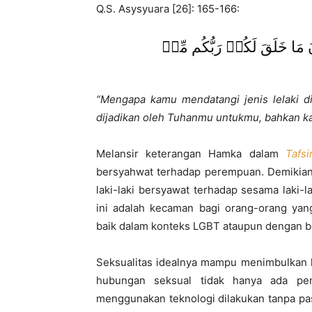
Q.S. Asysyuara [26]: 165-166:
مَا خَلَقَ لَكُمۡ رَبُّكُم مِّنۡ
“Mengapa kamu mendatangi jenis lelaki di
dijadikan oleh Tuhanmu untukmu, bahkan k
Melansir keterangan Hamka dalam
Tafsi
bersyahwat terhadap perempuan. Demikian i
laki-laki bersyawat terhadap sesama laki-l
ini adalah kecaman bagi orang-orang yan
baik dalam konteks LGBT ataupun dengan b
Seksualitas idealnya mampu menimbulkan k
hubungan seksual tidak hanya ada pen
menggunakan teknologi dilakukan tanpa pas