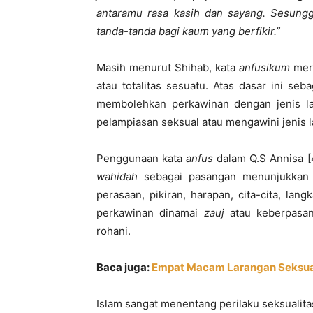
antaramu rasa kasih dan sayang. Sesungg
tanda-tanda bagi kaum yang berfikir.”
Masih menurut Shihab, kata
anfusikum
meru
atau totalitas sesuatu. Atas dasar ini s
membolehkan perkawinan dengan jenis la
pelampiasan seksual atau mengawini jenis la
Penggunaan kata
anfus
dalam Q.S Annisa [
wahidah
sebagai pasangan menunjukkan a
perasaan, pikiran, harapan, cita-cita, la
perkawinan dinamai
zauj
atau keberpasan
rohani.
Baca juga:
Empat Macam Larangan Seksual
Islam sangat menentang perilaku seksualit