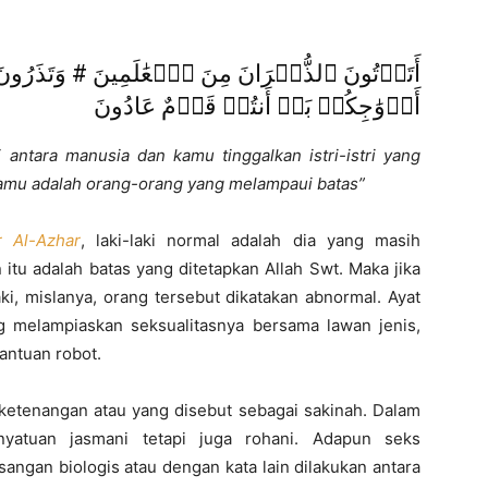
أَتَأۡتُونَ ٱلذُّكۡرَانَ مِنَ ٱلۡعَٰلَمِينَ # وَتَذَرُونَ 
أَزۡوَٰجِكُمۚ بَلۡ أَنتُمۡ قَوۡمٌ عَادُونَ
 antara manusia dan kamu tinggalkan istri-istri yang
amu adalah orang-orang yang melampaui batas”
r Al-Azhar
, laki-laki normal adalah dia yang masih
tu adalah batas yang ditetapkan Allah Swt. Maka jika
aki, mislanya, orang tersebut dikatakan abnormal. Ayat
g melampiaskan seksualitasnya bersama lawan jenis,
antuan robot.
etenangan atau yang disebut sebagai sakinah. Dalam
yatuan jasmani tetapi juga rohani. Adapun seks
angan biologis atau dengan kata lain dilakukan antara