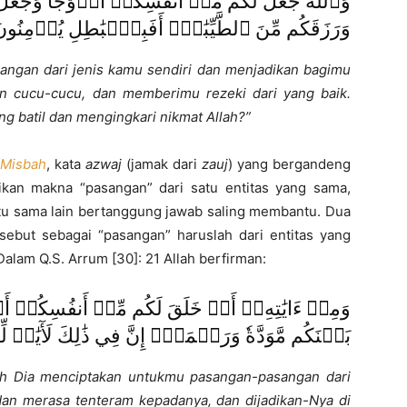
وَٱللَّهُ جَعَلَ لَكُم مِّنۡ أَنفُسِكُمۡ أَزۡوَٰجٗا وَجَعَلَ
وَرَزَقَكُم مِّنَ ٱلطَّيِّبَٰتِۚ أَفَبِٱلۡبَٰطِلِ يُؤۡمِنُو
angan dari jenis kamu sendiri dan menjadikan bagimu
an cucu-cucu, dan memberimu rezeki dari yang baik.
 batil dan mengingkari nikmat Allah?”
-Misbah
, kata
azwaj
(jamak dari
zauj
) yang bergandeng
kan makna “pasangan” dari satu entitas yang sama,
atu sama lain bertanggung jawab saling membantu. Dua
isebut sebagai “pasangan” haruslah dari entitas yang
Dalam Q.S. Arrum [30]: 21 Allah berfirman:
وَمِنۡ ءَايَٰتِهِۦٓ أَنۡ خَلَقَ لَكُم مِّنۡ أَنفُسِكُمۡ أَزۡوَ
بَيۡنَكُم مَّوَدَّةٗ وَرَحۡمَةًۚ إِنَّ فِي ذَٰلِكَ لَأٓيَٰتٖ لّ
lah Dia menciptakan untukmu pasangan-pasangan dari
an merasa tenteram kepadanya, dan dijadikan-Nya di