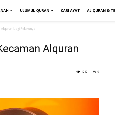
ANAH
ULUMUL QURAN
CARI AYAT
AL QURAN & T
 Alquran bagi Pelakunya
 Kecaman Alquran
1010
0