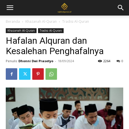
Beranda
Khazanah Al-Quran
Tradisi Al-Quran
Khazanah Al-Quran
Tradisi Al-Quran
Hafalan Alquran dan
Kesalehan Penghafalnya
Penulis
Dhonni Dwi Prasetyo
-
18/09/2024
2264
0