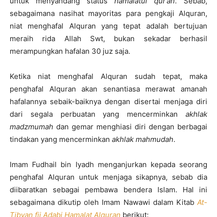
untuk menyandang status
hamalatul qur’an
. Sebab,
sebagaimana nasihat mayoritas para pengkaji Alquran,
niat menghafal Alquran yang tepat adalah bertujuan
meraih rida Allah Swt, bukan sekadar berhasil
merampungkan hafalan 30 juz saja.
Ketika niat menghafal Alquran sudah tepat, maka
penghafal Alquran akan senantiasa merawat amanah
hafalannya sebaik-baiknya dengan disertai menjaga diri
dari segala perbuatan yang mencerminkan
akhlak
madzmumah
dan gemar menghiasi diri dengan berbagai
tindakan yang mencerminkan
akhlak mahmudah
.
Imam Fudhail bin Iyadh menganjurkan kepada seorang
penghafal Alquran untuk menjaga sikapnya, sebab dia
diibaratkan sebagai pembawa bendera Islam. Hal ini
sebagaimana dikutip oleh Imam Nawawi dalam Kitab
At-
Tibyan fii Adabi Hamalat Alquran
berikut: