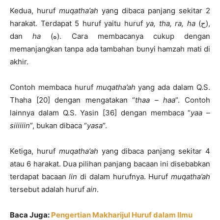
Kedua, huruf
muqatha’ah
yang dibaca panjang sekitar 2
harakat. Terdapat 5 huruf yaitu huruf
ya, tha, ra, ha
(ح),
dan
ha
(ه). Cara membacanya cukup dengan
memanjangkan tanpa ada tambahan bunyi hamzah mati di
akhir.
Contoh membaca huruf
muqatha’ah
yang ada dalam Q.S.
Thaha [20] dengan mengatakan “
thaa – haa
”. Contoh
lainnya dalam Q.S. Yasin [36] dengan membaca “
yaa –
siiiiiin
”, bukan dibaca “
yasa
”.
Ketiga, huruf
muqatha’ah
yang dibaca panjang sekitar 4
atau 6 harakat. Dua pilihan panjang bacaan ini disebabkan
terdapat bacaan
lin
di dalam hurufnya. Huruf
muqatha’ah
tersebut adalah huruf
ain
.
Baca Juga:
Pengertian Makharijul Huruf dalam Ilmu