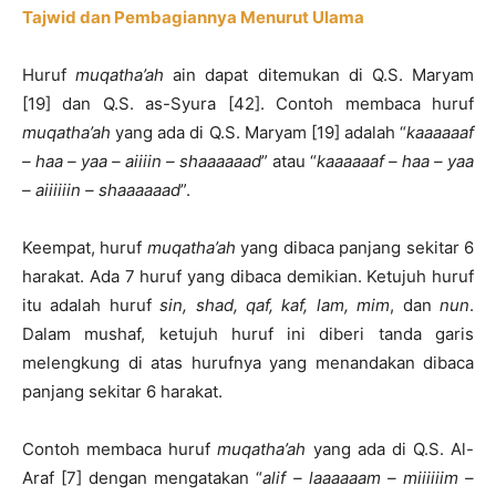
Tajwid dan Pembagiannya Menurut Ulama
Huruf
muqatha’ah
ain dapat ditemukan di Q.S. Maryam
[19] dan Q.S. as-Syura [42]. Contoh membaca huruf
muqatha’ah
yang ada di Q.S. Maryam [19] adalah “
kaaaaaaf
– haa – yaa – aiiiin – shaaaaaad
” atau “
kaaaaaaf – haa – yaa
– aiiiiiin – shaaaaaad
”.
Keempat, huruf
muqatha’ah
yang dibaca panjang sekitar 6
harakat. Ada 7 huruf yang dibaca demikian. Ketujuh huruf
itu adalah huruf
sin, shad, qaf, kaf, lam, mim
, dan
nun
.
Dalam mushaf, ketujuh huruf ini diberi tanda garis
melengkung di atas hurufnya yang menandakan dibaca
panjang sekitar 6 harakat.
Contoh membaca huruf
muqatha’ah
yang ada di Q.S. Al-
Araf [7] dengan mengatakan “
alif – laaaaaam – miiiiiim –