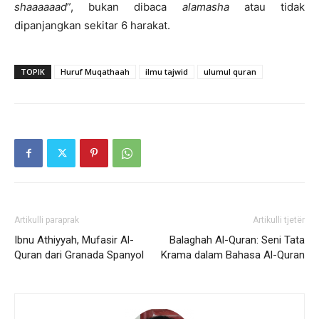
shaaaaaad
”, bukan dibaca
alamasha
atau tidak
dipanjangkan sekitar 6 harakat.
TOPIK
Huruf Muqathaah
ilmu tajwid
ulumul quran
Artikulli paraprak
Artikulli tjetër
Ibnu Athiyyah, Mufasir Al-
Balaghah Al-Quran: Seni Tata
Quran dari Granada Spanyol
Krama dalam Bahasa Al-Quran