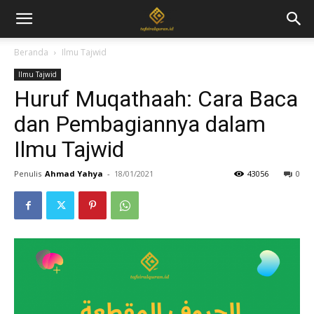
Beranda
Ilmu Tajwid
Ilmu Tajwid
Huruf Muqathaah: Cara Baca
dan Pembagiannya dalam
Ilmu Tajwid
Penulis
Ahmad Yahya
-
18/01/2021
43056
0