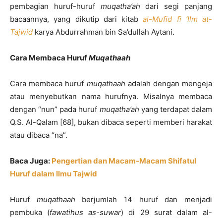
pembagian huruf-huruf
muqatha’ah
dari segi panjang
bacaannya, yang dikutip dari kitab
al-Mufid fi ‘Ilm at-
Tajwid
karya Abdurrahman bin Sa’dullah Aytani.
Cara Membaca Huruf
Muqathaah
Cara membaca huruf
muqathaah
adalah dengan mengeja
atau menyebutkan nama hurufnya. Misalnya membaca
dengan “nun” pada huruf
muqatha’ah
yang terdapat dalam
Q.S. Al-Qalam [68], bukan dibaca seperti memberi harakat
atau dibaca “na”.
Baca Juga:
Pengertian dan Macam-Macam Shifatul
Huruf dalam Ilmu Tajwid
Huruf
muqathaah
berjumlah 14 huruf dan menjadi
pembuka (
fawatihus as-suwar
) di 29 surat dalam al-