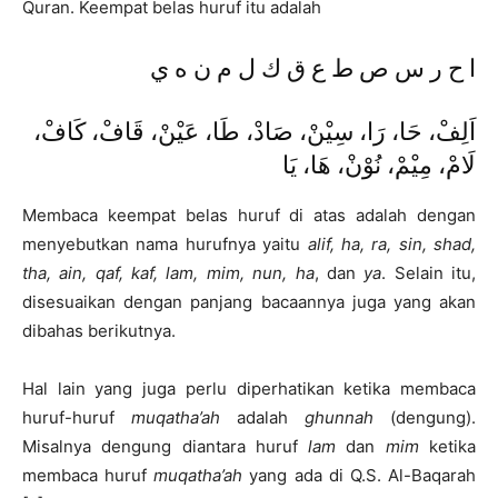
Quran. Keempat belas huruf itu adalah
ا ح ر س ص ط ع ق ك ل م ن ه ي
اَلِفْ، حَا، رَا، سِيْنْ، صَادْ، طَا، عَيْنْ، قَافْ، كَافْ،
لَامْ، مِيْمْ، نُوْنْ، هَا، يَا
Membaca keempat belas huruf di atas adalah dengan
menyebutkan nama hurufnya yaitu
alif, ha, ra, sin, shad,
tha, ain, qaf, kaf, lam, mim, nun, ha
, dan
ya
. Selain itu,
disesuaikan dengan panjang bacaannya juga yang akan
dibahas berikutnya.
Hal lain yang juga perlu diperhatikan ketika membaca
huruf-huruf
muqatha’ah
adalah
ghunnah
(dengung).
Misalnya dengung diantara huruf
lam
dan
mim
ketika
membaca huruf
muqatha’ah
yang ada di Q.S. Al-Baqarah