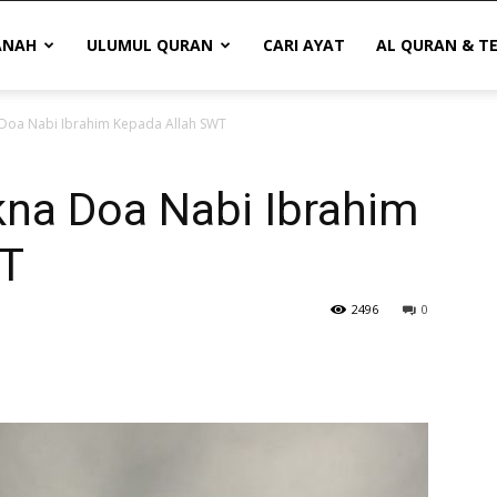
ANAH
ULUMUL QURAN
CARI AYAT
AL QURAN & T
 Doa Nabi Ibrahim Kepada Allah SWT
kna Doa Nabi Ibrahim
WT
2496
0