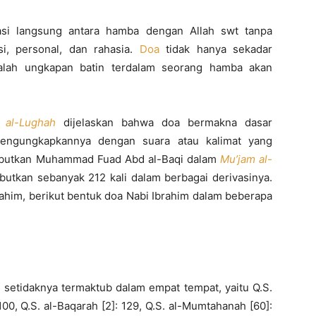
asi langsung antara hamba dengan Allah swt tanpa
asi, personal, dan rahasia.
Doa
tidak hanya sekadar
adalah ungkapan batin terdalam seorang hamba akan
 al-Lughah
dijelaskan bahwa doa bermakna dasar
engungkapkannya dengan suara atau kalimat yang
sebutkan Muhammad Fuad Abd al-Baqi dalam
Mu’jam al-
ebutkan sebanyak 212 kali dalam berbagai derivasinya.
ahim, berikut bentuk doa Nabi Ibrahim dalam beberapa
b
setidaknya termaktub dalam empat tempat, yaitu Q.S.
 100, Q.S. al-Baqarah [2]: 129, Q.S. al-Mumtahanah [60]: