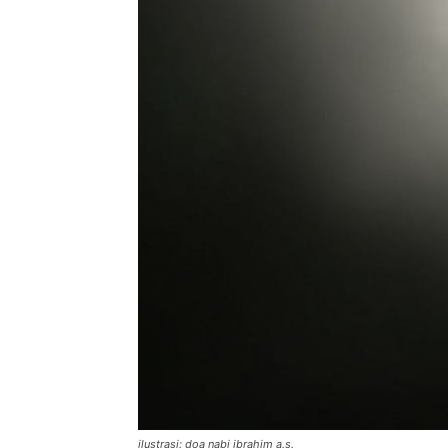
di
Indonesia
ilustrasi: doa nabi ibrahim a.s.