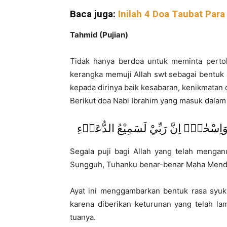
Baca juga:
Inilah 4 Doa Taubat Para
Tahmid (Pujian)
Tidak hanya berdoa untuk meminta perto
kerangka memuji Allah swt sebagai bentuk a
kepada dirinya baik kesabaran, kenikmatan
Berikut doa Nabi Ibrahim yang masuk dala
َ وَاِسْحٰقَۗ اِنَّ رَبِّيْ لَسَمِيْعُ الدُّعَاۤءِ
Segala puji bagi Allah yang telah mengan
Sungguh, Tuhanku benar-benar Maha Menden
Ayat ini menggambarkan bentuk rasa syuk
karena diberikan keturunan yang telah lam
tuanya.