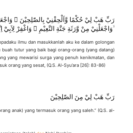
رَبِّ هَبْ لِيْ حُكْمًا وَّاَلْحِقْنِيْ بِالصّٰلِحِيْنَ ۙ وَا ۙ
وَاجْعَلْنِيْ مِنْ وَّرَثَةِ جَنَّةِ النَّعِيْمِ ۙ وَاغْفِرْ لِاَبِيْٓ اِنَّهٗ كَانَ مِنَ الضَّاۤلِّيْنَ ۙ
 kepadaku ilmu dan masukkanlah aku ke dalam golongan
u buah tutur yang baik bagi orang-orang (yang datang)
ang yang mewarisi surga yang penuh kenikmatan, dan
k orang yang sesat, (Q.S. Al-Syu’ara [26]: 83-86)
رَبِّ هَبْ لِيْ مِنَ الصّٰلِحِيْنَ
ang anak) yang termasuk orang yang saleh.” (Q.S. al-