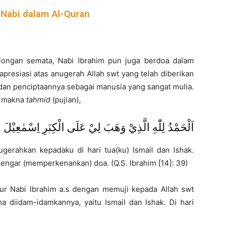
 Nabi dalam Al-Quran
longan semata, Nabi Ibrahim pun juga berdoa dalam
presiasi atas anugerah Allah swt yang telah diberikan
 dan penciptaannya sebagai manusia yang sangat mulia.
m makna
tahmid
(pujian),
اَلْحَمْدُ لِلّٰهِ الَّذِيْ وَهَبَ لِيْ عَلَى الْكِبَرِ اِسْمٰعِيْل
ugerahkan kepadaku di hari tua(ku) Ismail dan Ishak.
gar (memperkenankan) doa. (Q.S. Ibrahim [14]: 39)
ur Nabi Ibrahim a.s dengan memuji kepada Allah swt
a diidam-idamkannya, yaitu Ismail dan Ishak. Di hari