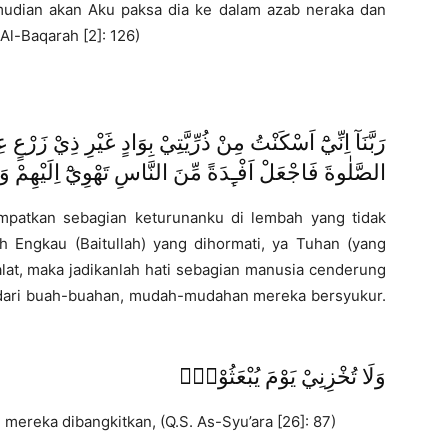
udian akan Aku paksa dia ke dalam azab neraka dan
Al-Baqarah [2]: 126)
رَبَّنَآ اِنِّيْٓ اَسْكَنْتُ مِنْ ذُرِّيَّتِيْ بِوَادٍ غَيْرِ ذِيْ زَرْعٍ 
الصَّلٰوةَ فَاجْعَلْ اَفْـِٕدَةً مِّنَ النَّاسِ تَهْوِيْٓ اِلَيْهِمْ و
patkan sebagian keturunanku di lembah yang tidak
Engkau (Baitullah) yang dihormati, ya Tuhan (yang
lat, maka jadikanlah hati sebagian manusia cenderung
 dari buah-buahan, mudah-mudahan mereka bersyukur.
وَلَا تُخْزِنِيْ يَوْمَ يُبْعَثُوْنَۙ
mereka dibangkitkan, (Q.S. As-Syu’ara [26]: 87)