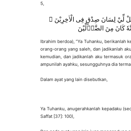
5,
جْعَلْ لِّيْ لِسَانَ صِدْقٍ فِى الْاٰخِرِيْنَ
Ibrahim berdoa), “Ya Tuhanku, berikanlah
orang-orang yang saleh, dan jadikanlah ak
kemudian, dan jadikanlah aku termasuk or
ampunilah ayahku, sesungguhnya dia termasu
Dalam ayat yang lain disebutkan,
Ya Tuhanku, anugerahkanlah kepadaku (seor
Saffat [37]: 100),