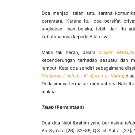
Doa menjadi salah satu sarana komunik
perantara. Karena itu, doa bersifat priv
ungkapan lisan belaka, lebih dari itu 
kebutuhannya kepada Allah swt.
Maka tak heran, dalam
Mu’jam Maqayis
kecenderungan terhadap sesuatu dan m
lembut. Kata doa sendiri sebagaimana di
Mufahras li Alfadzi Al-Quran al-Karim
, dis
Di dalamnya termasuk memuat doa Nabi Ibr
makna,
Talab
(Permintaan)
Doa-doa Nabi Ibrahim yang bermakna
tala
As-Syu’ara [26]: 83-86, Q.S. al-Saffat [37]: