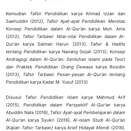
Kemudian
Tafsir Pendidikan
karya Ahmad Izzan dan
Saehuddin (2012),
Tafsir Ayat-ayat Pendidikan: Meretas
Konsep Pendidikan dalam Al-Qur’an
karya Muh. Anis
(2012),
Tafsir Tarbawi: Nilai-nilai Pendidikan dalam Al-
Qur’an
karya Salman Harun (2013),
Tafsir & Hadits
tentang Pendidikan
karya Nanang Gojali (2013),
Konsep
Andragogi dalam Al-Qur’an: Sentuhan Islami pada Teori
dan Praktek Pendidikan Orang Dewasa
karya Rosidin
(2013),
Tafsir Tarbawi: Pesan-pesan Al-Qur’an tentang
Pendidikan
karya Kadar M. Yusuf (2013)
Disusul
Tafsir Pendidikan Islam
karya Mahmud Arif
(2015),
Pendidikan dalam Perspektif Al-Qur’an
karya
Abuddin Nata (2016),
Tafsir Ayat-ayat Pembelajaran dalam
Al-Qur’an
karya Syukri (2016),
Al-Islam Studi Al-Qur’an
(Kajian Tafsir Tarbawi)
karya Arief Hidayat Afendi (2016),