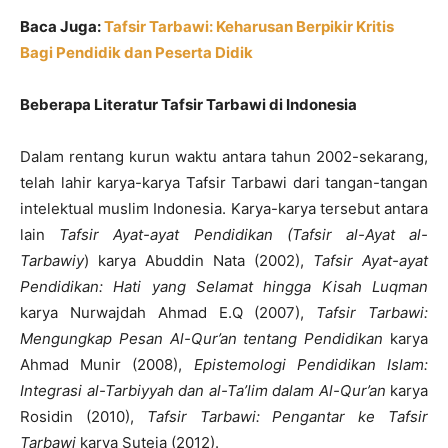
Baca Juga:
Tafsir Tarbawi: Keharusan Berpikir Kritis
Bagi Pendidik dan Peserta Didik
Beberapa Literatur Tafsir Tarbawi di Indonesia
Dalam rentang kurun waktu antara tahun 2002-sekarang,
telah lahir karya-karya Tafsir Tarbawi dari tangan-tangan
intelektual muslim Indonesia. Karya-karya tersebut antara
lain
Tafsir Ayat-ayat Pendidikan (Tafsir al-Ayat al-
Tarbawiy
) karya Abuddin Nata (2002),
Tafsir Ayat-ayat
Pendidikan: Hati yang Selamat hingga Kisah Luqman
karya Nurwajdah Ahmad E.Q (2007),
Tafsir Tarbawi:
Mengungkap Pesan Al-Qur’an tentang Pendidikan
karya
Ahmad Munir (2008),
Epistemologi Pendidikan Islam:
Integrasi al-Tarbiyyah dan al-Ta’lim dalam Al-Qur’an
karya
Rosidin (2010),
Tafsir Tarbawi: Pengantar ke Tafsir
Tarbawi
karya Suteja (2012).