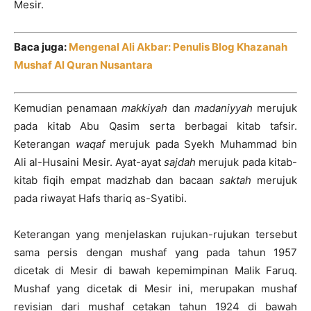
Mesir.
Baca juga:
Mengenal Ali Akbar: Penulis Blog Khazanah
Mushaf Al Quran Nusantara
Kemudian penamaan
makkiyah
dan
madaniyyah
merujuk
pada kitab Abu Qasim serta berbagai kitab tafsir.
Keterangan
waqaf
merujuk pada Syekh Muhammad bin
Ali al-Husaini Mesir. Ayat-ayat
sajdah
merujuk pada kitab-
kitab fiqih empat madzhab dan bacaan
saktah
merujuk
pada riwayat Hafs thariq as-Syatibi.
Keterangan yang menjelaskan rujukan-rujukan tersebut
sama persis dengan mushaf yang pada tahun 1957
dicetak di Mesir di bawah kepemimpinan Malik Faruq.
Mushaf yang dicetak di Mesir ini, merupakan mushaf
revisian dari mushaf cetakan tahun 1924 di bawah