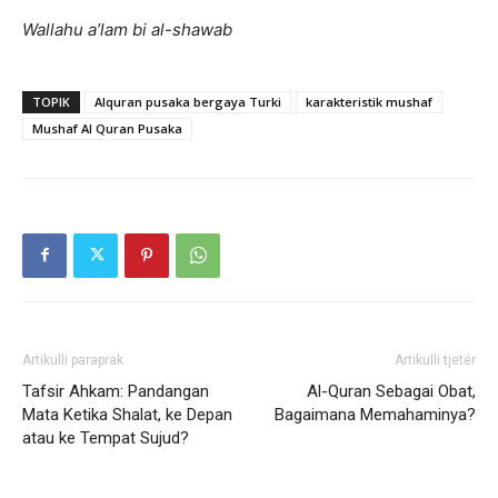
Wallahu a’lam bi al-shawab
TOPIK
Alquran pusaka bergaya Turki
karakteristik mushaf
Mushaf Al Quran Pusaka
Artikulli paraprak
Artikulli tjetër
Tafsir Ahkam: Pandangan
Al-Quran Sebagai Obat,
Mata Ketika Shalat, ke Depan
Bagaimana Memahaminya?
atau ke Tempat Sujud?