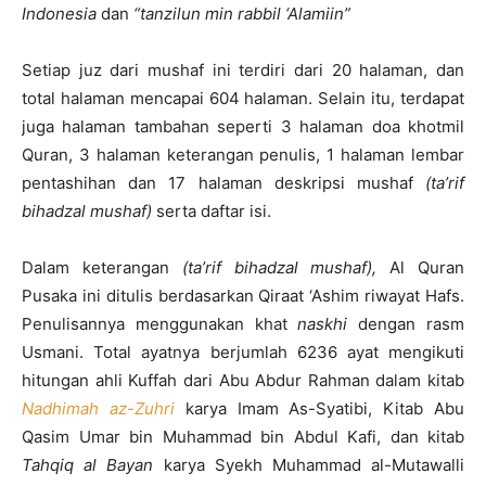
Indonesia
dan
“tanzilun min rabbil ‘Alamiin”
Setiap juz dari mushaf ini terdiri dari 20 halaman, dan
total halaman mencapai 604 halaman. Selain itu, terdapat
juga halaman tambahan seperti 3 halaman doa khotmil
Quran, 3 halaman keterangan penulis, 1 halaman lembar
pentashihan dan 17 halaman deskripsi mushaf
(ta’rif
bihadzal mushaf)
serta daftar isi.
Dalam keterangan
(ta’rif bihadzal mushaf),
Al Quran
Pusaka ini ditulis berdasarkan Qiraat ‘Ashim riwayat Hafs.
Penulisannya menggunakan khat
naskhi
dengan rasm
Usmani. Total ayatnya berjumlah 6236 ayat mengikuti
hitungan ahli Kuffah dari Abu Abdur Rahman dalam kitab
Nadhimah az-Zuhri
karya Imam As-Syatibi, Kitab Abu
Qasim Umar bin Muhammad bin Abdul Kafi, dan kitab
Tahqiq al Bayan
karya Syekh Muhammad al-Mutawalli