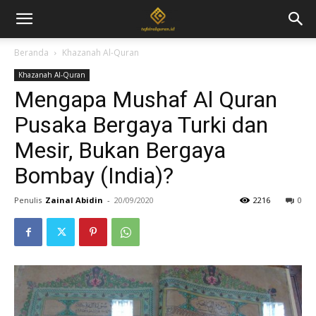
Beranda
Khazanah Al-Quran
Khazanah Al-Quran
Mengapa Mushaf Al Quran
Pusaka Bergaya Turki dan
Mesir, Bukan Bergaya
Bombay (India)?
Penulis
Zainal Abidin
-
20/09/2020
2216
0