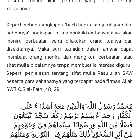
tersebut benci akan perintah yang selalu tertuju
kepadanya.
Seperti sebuah ungkapan “buah tidak akan jatuh jauh dari
pohonnya” ungkapan ini membuktikkan bahwa anak akan
meniru perbuatan yang dilakukan orang tuanya dan
disekitarnya. Maka suri tauladan dalam
amstal
dapat
membuat orang meniru dan mengikuti perbuatan atau
sifat mulia didalamnya tanpa membuat ia merasa digurui.
Seperti penjelesan tentang sifat mulia Rasulullah SAW
beserta para sahabatnya yang terdapat pada firman Allah
SWT Q.S al-Fath [48] 29:
مُحَمَّدٌ رَّسُوْلُ اللّٰهِ ۗوَالَّذِيْنَ مَعَهٗٓ اَشِدَّاۤءُ عَلَى
الْكُفَّارِ رُحَمَاۤءُ بَيْنَهُمْ تَرٰىهُمْ رُكَّعًا سُجَّدًا يَّبْتَغُوْنَ
فَضْلًا مِّنَ اللّٰهِ وَرِضْوَانًا ۖ سِيْمَاهُمْ فِيْ وُجُوْهِهِمْ
مِّنْ اَثَرِ السُّجُوْدِ ۗذٰلِكَ مَثَلُهُمْ فِى التَّوْرٰىةِ ۖوَمَثَلُهُمْ