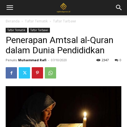
Beranda
Tafsir Tematik
Tafsir Tarbawi
Tafsir Tematik
Tafsir Tarbawi
Penerapan Amtsal al-Quran
dalam Dunia Pendididkan
Penulis
Muhammad Rafi
-
07/10/2020
2347
0