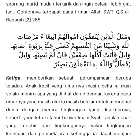
seorang murid mudah tertarik dan ingin belajar lebih giat
lagi. Contohnya terdapat pada firman Allah SWT Q.S al-
Baqarah [2] 265:
وَمَثَلُ الَّذِيْنَ يُنْفِقُوْنَ اَمْوَالَهُمُ ابْتِغَاۤءَ مَرْضَاتِ
اللّٰهِ وَتَثْبِيْتًا مِّنْ اَنْفُسِهِمْ كَمَثَلِ جَنَّةٍۢ بِرَبْوَةٍ اَصَابَهَا
وَابِلٌ فَاٰتَتْ اُكُلَهَا ضِعْفَيْنِۚ فَاِنْ لَّمْ يُصِبْهَا وَابِلٌ
فَطَلٌّ ۗوَاللّٰهُ بِمَا تَعْمَلُوْنَ بَصِيْرٌ)
Ketiga
, memberikan sebuah perumpamaan berupa
teladan. Anak kecil yang umurnya masih belia ia akan
selalu meniru apa yang dilihat dan didengar, karena pada
umurnya yang masih dini ia masih belajar untuk mengenal
dunia dengan meniru lingkungan yang disekitarnya,
seperti yang kita ketahui bahwa Imam Syafi’i adalah anak
yang terlahir dari lingkungannya yakni lingkungan
keilmuan dan pembelajaran sehingga ia dapat menjadi