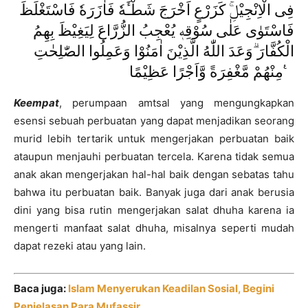
فِى الْاِنْجِيْلِۚ كَزَرْعٍ اَخْرَجَ شَطْـَٔهٗ فَاٰزَرَهٗ فَاسْتَغْلَظَ
فَاسْتَوٰى عَلٰى سُوْقِهٖ يُعْجِبُ الزُّرَّاعَ لِيَغِيْظَ بِهِمُ
الْكُفَّارَ ۗوَعَدَ اللّٰهُ الَّذِيْنَ اٰمَنُوْا وَعَمِلُوا الصّٰلِحٰتِ
مِنْهُمْ مَّغْفِرَةً وَّاَجْرًا عَظِيْمًا ࣖ
Keempat
, perumpaan amtsal yang mengungkapkan
esensi sebuah perbuatan yang dapat menjadikan seorang
murid lebih tertarik untuk mengerjakan perbuatan baik
ataupun menjauhi perbuatan tercela. Karena tidak semua
anak akan mengerjakan hal-hal baik dengan sebatas tahu
bahwa itu perbuatan baik. Banyak juga dari anak berusia
dini yang bisa rutin mengerjakan salat dhuha karena ia
mengerti manfaat salat dhuha, misalnya seperti mudah
dapat rezeki atau yang lain.
Baca juga:
Islam Menyerukan Keadilan Sosial, Begini
Penjelasan Para Mufassir