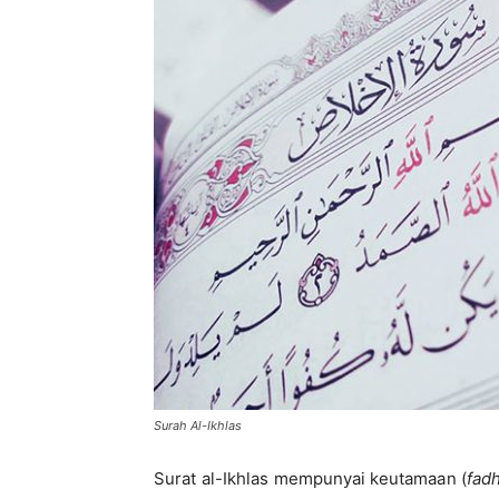
di
Indonesia
Surah Al-Ikhlas
Surat al-Ikhlas mempunyai keutamaan (
fadh