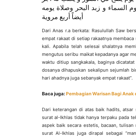
م السماء و زبد البحر وصلاة يومه
أيضاً أربع مروية
Dari Anas r.a berkata: Rasulullah Saw be
empat rakaat di setiap rakaatnya membaca su
kali. Apabila telah selesai shalatnya me
mengutus seribu maikat kepadanya agar 
waktu ditiup sangkakala, baginya dicatata
dosanya dihapuskan sekalipun sejumlah bin
hari ahadnya juga sebanyak empat rakaat”.
Baca juga:
Pembagian Warisan Bagi Anak 
Dari keterangan di atas baik hadits, ats
surat al-Ikhlas tidak hanya terpaku pada t
aspek baik secara estetis, bacaan, tulisan
surat Al-Ikhlas juga dirapal sebagai “ma