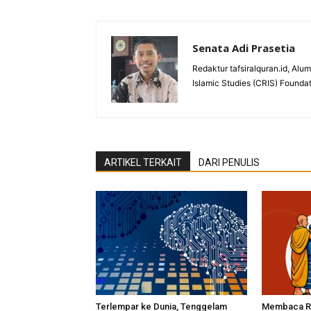
Senata Adi Prasetia
Redaktur tafsiralquran.id, Al
Islamic Studies (CRIS) Founda
ARTIKEL TERKAIT
DARI PENULIS
Terlempar ke Dunia, Tenggelam
Membaca Re