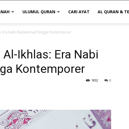
ANAH
ULUMUL QURAN
CARI AYAT
AL QURAN & T
las: Era Nabi Muhammad hingga Kontemporer
Al-Ikhlas: Era Nabi
ga Kontemporer
1832
0