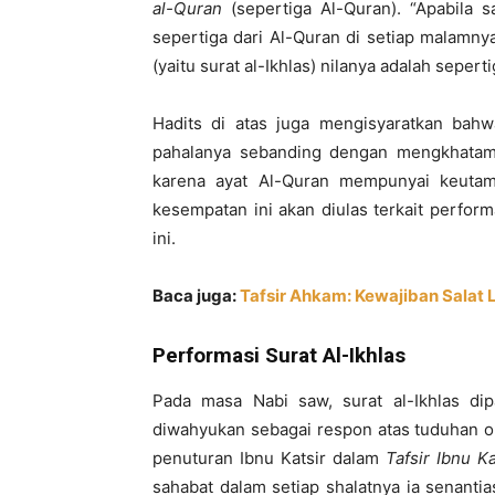
al-Quran
(sepertiga Al-Quran). “Apabila 
sepertiga dari Al-Quran di setiap malam
(yaitu surat al-Ikhlas) nilanya adalah sepert
Hadits di atas juga mengisyaratkan bahw
pahalanya sebanding dengan mengkhatamka
karena ayat Al-Quran mempunyai keutam
kesempatan ini akan diulas terkait perfor
ini.
Baca juga:
Tafsir Ahkam: Kewajiban Salat 
Performasi Surat Al-Ikhlas
Pada masa Nabi saw, surat al-Ikhlas di
diwahyukan sebagai respon atas tuduhan o
penuturan Ibnu Katsir dalam
Tafsir Ibnu Ka
sahabat dalam setiap shalatnya ia senanti