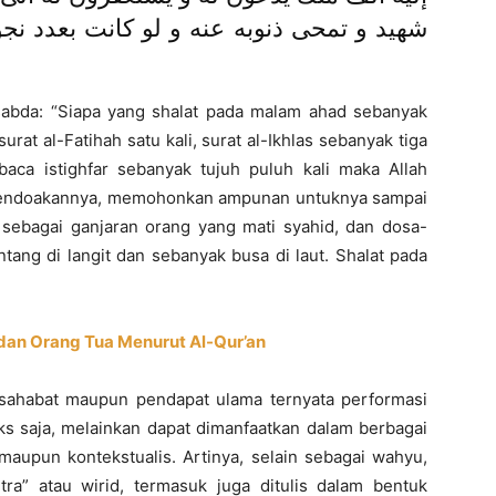
شهيد و تمحى ذنوبه عنه و لو كانت بعدد نجو
rsabda: “Siapa yang shalat pada malam ahad sebanyak
rat al-Fatihah satu kali, surat al-Ikhlas sebanyak tiga
mbaca istighfar sebanyak tujuh puluh kali maka Allah
mendoakannya, memohonkan ampunan untuknya sampai
t sebagai ganjaran orang yang mati syahid, dan dosa-
tang di langit dan sebanyak busa di laut. Shalat pada
dan Orang Tua Menurut Al-Qur’an
ar sahabat maupun pendapat ulama ternyata performasi
eks saja, melainkan dapat dimanfaatkan dalam berbagai
 maupun kontekstualis. Artinya, selain sebagai wahyu,
ntra” atau wirid, termasuk juga ditulis dalam bentuk