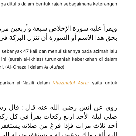
juga ditulis dalam bentuk rajah sebagaimana keterangan
ويقرأ عليه سورة الإخلاص سبعة وأربعين مرة
بحق هذا الاسم أو السورة أن تنزل البركة في 
 sebanyak 47 kali dan menuliskannya pada azimah lalu
ini (surah al-Ikhlas) turunkanlah keberkahan di dalam
ni. (Al-Ghazali dalam
Al-Aufaq
)
aparkan al-Nazili dalam
Khazinatul Asrar
yaitu untuk
روي عن أنس رضي الله عنه قال : قال رسو
صلى ليلة الأحد اربع ركعات يقرأ في كل ركع
أحد ثلاث مرات فإذا فرغ من صلاته يستغفر 
إليه ألف ملك يدعون له و يستغفرون له الى 