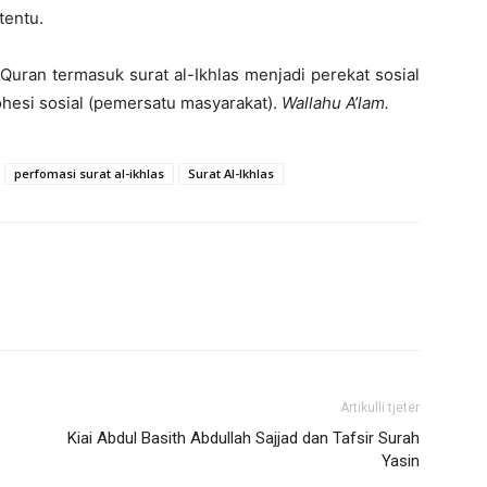
tentu.
-Quran termasuk surat al-Ikhlas menjadi perekat sosial
hesi sosial (pemersatu masyarakat).
Wallahu A’lam.
perfomasi surat al-ikhlas
Surat Al-Ikhlas
Artikulli tjetër
Kiai Abdul Basith Abdullah Sajjad dan Tafsir Surah
Yasin