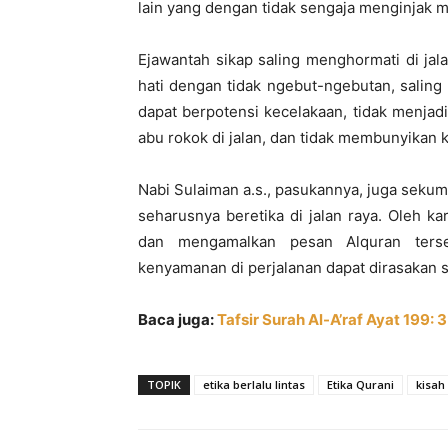
lain yang dengan tidak sengaja menginjak 
Ejawantah sikap saling menghormati di jal
hati dengan tidak ngebut-ngebutan, saling
dapat berpotensi kecelakaan, tidak menj
abu rokok di jalan, dan tidak membunyikan k
Nabi Sulaiman a.s., pasukannya, juga seku
seharusnya beretika di jalan raya. Oleh ka
dan mengamalkan pesan Alquran terse
kenyamanan di perjalanan dapat dirasakan s
Baca juga:
Tafsir Surah Al-A’raf Ayat 199:
TOPIK
etika berlalu lintas
Etika Qurani
kisah