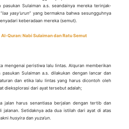
 pasukan Sulaiman a.s. seandainya mereka terinjak-
 “
laa yasy’urun
” yang bermakna bahwa sesungguhnya
 menyadari keberadaan mereka (semut).
m Al-Quran: Nabi Sulaiman dan Ratu Semut
ita mengenai peristiwa lalu lintas. Alquran memberikan
as pasukan Sulaiman a.s. dilakukan dengan lancar dan
aturan dan etika lalu lintas yang harus dicontoh oleh
 dieksplorasi dari ayat tersebut adalah;
a jalan harus senantiasa berjalan dengan tertib dan
i jalanan. Setidaknya ada dua istilah dari ayat di atas
yakni
husyira
dan
yuza’un
.