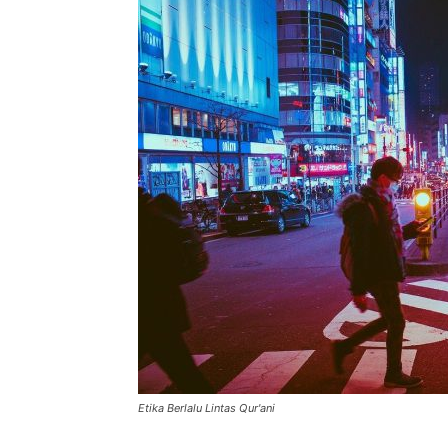
di
Indonesia
Etika Berlalu Lintas Qur'ani