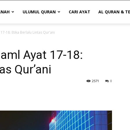
ANAH
ULUMUL QURAN
CARI AYAT
AL QURAN & T
17-18: Etika Berlalu Lintas Qur’ani
naml Ayat 17-18:
tas Qur’ani
2571
0