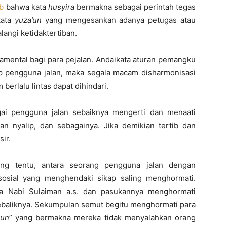
b
bahwa kata
husyira
bermakna sebagai perintah tegas
kata
yuza’un
yang mengesankan adanya petugas atau
ngi ketidaktertiban.
amental bagi para pejalan. Andaikata aturan pemangku
tiap pengguna jalan, maka segala macam disharmonisasi
 berlalu lintas dapat dihindari.
agai pengguna jalan sebaiknya mengerti dan menaati
n nyalip, dan sebagainya. Jika demikian tertib dan
sir.
ang tentu, antara seorang pengguna jalan dengan
sosial yang menghendaki sikap saling menghormati.
na Nabi Sulaiman a.s. dan pasukannya menghormati
ebaliknya. Sekumpulan semut begitu menghormati para
run
” yang bermakna mereka tidak menyalahkan orang