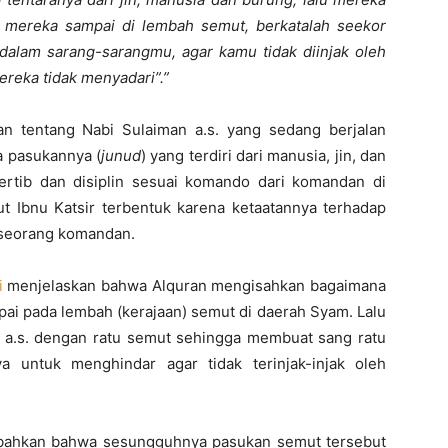
ka mereka sampai di lembah semut, berkatalah seekor
alam sarang-sarangmu, agar kamu tidak diinjak oleh
reka tidak menyadari”.”
 tentang Nabi Sulaiman a.s. yang sedang berjalan
a pasukannya (
junud
) yang terdiri dari manusia, jin, dan
rtib dan disiplin sesuai komando dari komandan di
ut Ibnu Katsir terbentuk karena ketaatannya terhadap
i seorang komandan.
i
menjelaskan bahwa Alquran mengisahkan bagaimana
ai pada lembah (kerajaan) semut di daerah Syam. Lalu
an a.s. dengan ratu semut sehingga membuat sang ratu
 untuk menghindar agar tidak terinjak-injak oleh
hkan bahwa sesungguhnya pasukan semut tersebut