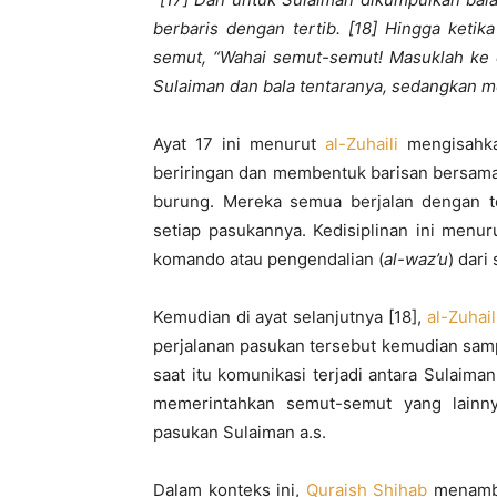
berbaris dengan tertib. [18] Hingga keti
semut, “Wahai semut-semut! Masuklah ke d
Sulaiman dan bala tentaranya, sedangkan me
Ayat 17 ini menurut
al-Zuhaili
mengisahkan
beriringan dan membentuk barisan bersam
burung. Mereka semua berjalan dengan te
setiap pasukannya. Kedisiplinan ini menur
komando atau pengendalian (
al-waz’u
) dar
Kemudian di ayat selanjutnya [18],
al-Zuhail
perjalanan pasukan tersebut kemudian samp
saat itu komunikasi terjadi antara Sulaim
memerintahkan semut-semut yang lainnya
pasukan Sulaiman a.s.
Dalam konteks ini,
Quraish Shihab
menamba