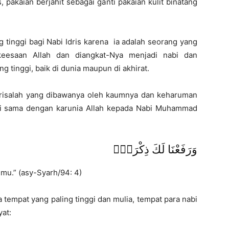
 pakaian berjahit sebagai ganti pakaian kulit binatang
g tinggi bagi Nabi Idris karena ia adalah seorang yang
esaan Allah dan diangkat-Nya menjadi nabi dan
g tinggi, baik di dunia maupun di akhirat.
 risalah yang dibawanya oleh kaumnya dan keharuman
ni sama dengan karunia Allah kepada Nabi Muhammad
وَرَفَعْنَا لَكَ ذِكْرَكَۗ
mu.” (asy-Syarh/94: 4)
a tempat yang paling tinggi dan mulia, tempat para nabi
yat: