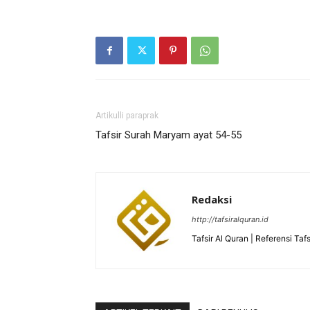
Artikulli paraprak
Tafsir Surah Maryam ayat 54-55
Redaksi
http://tafsiralquran.id
Tafsir Al Quran | Referensi Tafs