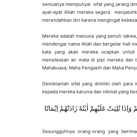
semuanya mempunyai sifat yang jarang dimil
ayat-ayat Allah mereka segera menjatuhka
merendahkan diri karena mengingat kebesar
Mereka adalah manusia yang penuh takwa,
mendengar nama Allah dan bergetar hati mer
kata yang akan mereka ucapkan untuk 
meneteskan air mata di pipi mereka dan t
Mahakuasa, Maha Pengasih dan Maha Peny
Demikianlah sifat yang dimiliki oleh para 
kepada mereka karunia dan nikmat yang besar
 وَاِذَا تُلِيَتْ عَلَيْهِمْ اٰيٰتُهٗ زَادَتْهُمْ اِيْمَانًا
Sesungguhnya orang-orang yang berima