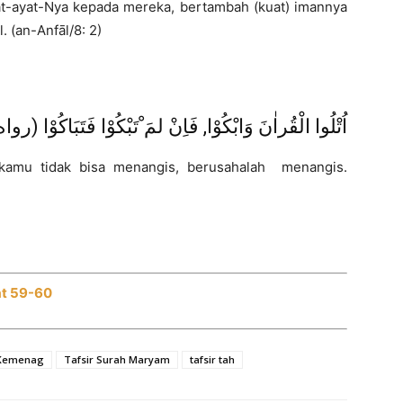
yat-ayat-Nya kepada mereka, bertambah (kuat) imannya
 (an-Anfāl/8: 2)
اُتْلُوا الْقُراٰنَ وَابْكُوْا, فَاِنْ لمَ ْتَبْكُوْا فَتَبَاكُوْ)
 kamu tidak bisa menangis, berusahalah menangis.
at 59-60
 Kemenag
Tafsir Surah Maryam
tafsir tah