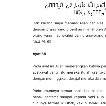
َنْعَمَ اللّٰهُ عَلَيْهِمْ مِّنَ النَّبِيّٖنَ
اُولٰۤىِٕكَ رَفِيْقًا
Dan barang siapa menaati Allah dan Ras
dengan orang yang diberikan nikmat oleh Al
orang yang mati syahid dan orang-orang s
Nisā`/4: 69).;
Ayat 58
Pada ayat ini Allah menerangkan bahwa pa
ayat-ayat yang lalu mereka itulah orang-o
dengan meninggikan derajat mereka dan m
Pada umumnya semua nabi dan rasul mend
bapak pertama sampai kepada Nabi Nuh 
cucunya termasuk Ishak, Yakub, Ismail, Mu