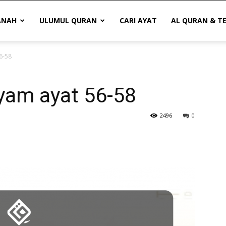
ANAH
ULUMUL QURAN
CARI AYAT
AL QURAN & T
6-58
yam ayat 56-58
2496
0