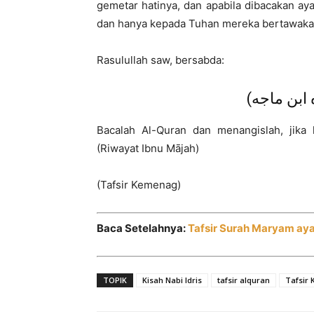
gemetar hatinya, dan apabila dibacakan a
dan hanya kepada Tuhan mereka bertawakal.
Rasulullah saw, bersabda:
ا (رواه ابن ماجه
Bacalah Al-Quran dan menangislah, jika
(Riwayat Ibnu Mājah)
(Tafsir Kemenag)
Baca Setelahnya:
Tafsir Surah Maryam ay
TOPIK
Kisah Nabi Idris
tafsir alquran
Tafsir