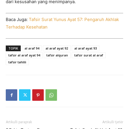
dari kesusahan yang menimpanya.
Baca Juga:
Tafsir Surat Yunus Ayat 57: Pengaruh Akhlak
Terhadap Kesehatan
TOPIK
al araf 94
al araf ayat 92
al araf ayat 93
tafsir al araf ayat 94
tafsir alquran
tafsir surat al araf
tafsir tahlili
Artikulli paraprak
Artikulli tjetër