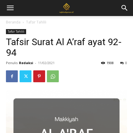
Beranda
Tafsir Tahlili
Tafsir Tahlili
Tafsir Surat Al A’raf ayat 92-
94
Penulis
Redaksi
-
11/02/2021
1908
0