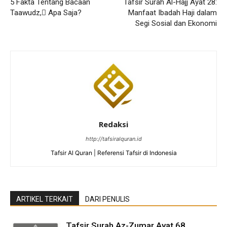
5 Fakta Tentang Bacaan
Tafsir Surah Al-Hajj Ayat 28:
Taawudz, ِApa Saja?
Manfaat Ibadah Haji dalam
Segi Sosial dan Ekonomi
Redaksi
http://tafsiralquran.id
Tafsir Al Quran | Referensi Tafsir di Indonesia
ARTIKEL TERKAIT
DARI PENULIS
Tafsir Surah Az-Zumar Ayat 68