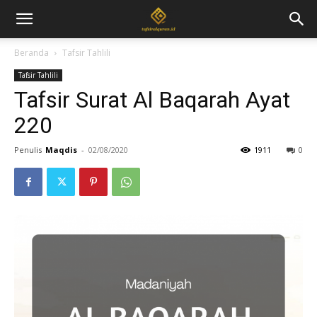
Beranda
Tafsir Tahlili
Tafsir Tahlili
Tafsir Surat Al Baqarah Ayat
220
Penulis
Maqdis
-
02/08/2020
1911
0