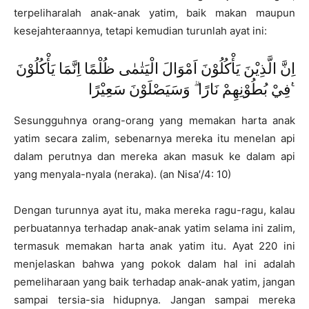
terpeliharalah anak-anak yatim, baik makan maupun
kesejahteraannya, tetapi kemudian turunlah ayat ini:
اِنَّ الَّذِيْنَ يَأْكُلُوْنَ اَمْوَالَ الْيَتٰمٰى ظُلْمًا اِنَّمَا يَأْكُلُوْنَ
فِيْ بُطُوْنِهِمْ نَارًا ۗ وَسَيَصْلَوْنَ سَعِيْرًا ࣖ
Sesungguhnya orang-orang yang memakan harta anak
yatim secara zalim, sebenarnya mereka itu menelan api
dalam perutnya dan mereka akan masuk ke dalam api
yang menyala-nyala (neraka). (an Nisa′/4: 10)
Dengan turunnya ayat itu, maka mereka ragu-ragu, kalau
perbuatannya terhadap anak-anak yatim selama ini zalim,
termasuk memakan harta anak yatim itu. Ayat 220 ini
menjelaskan bahwa yang pokok dalam hal ini adalah
pemeliharaan yang baik terhadap anak-anak yatim, jangan
sampai tersia-sia hidupnya. Jangan sampai mereka