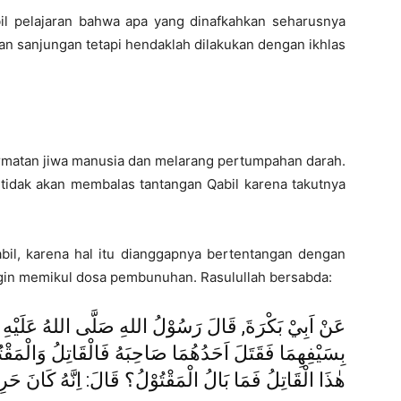
mbil pelajaran bahwa apa yang dinafkahkan seharusnya
an sanjungan tetapi hendaklah dilakukan dengan ikhlas
ormatan jiwa manusia dan melarang pertumpahan darah.
idak akan membalas tantangan Qabil karena takutnya
abil, karena hal itu dianggapnya bertentangan dengan
 ingin memikul dosa pembunuhan. Rasulullah bersabda:
عَنْ اَبِيْ بَكْرَةَ, قَالَ رَسُوْلُ اللهِ صَلَّى اللهُ عَلَيْهِ و
بِسَيْفِهِمَا فَقَتَلَ اَحَدُهُمَا صَاحِبَهُ فَالْقَاتِلُ وَالْمَ !
هٰذَا الْقَاتِلُ فَمَا بَالُ الْمَقْتُوْلُ؟ قَالَ: اِنَّهُ كَانَ حَ