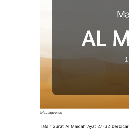
di
Indonesia
tafsiralquran.id
Tafsir Surat Al Maidah Ayat 27-32 berbic