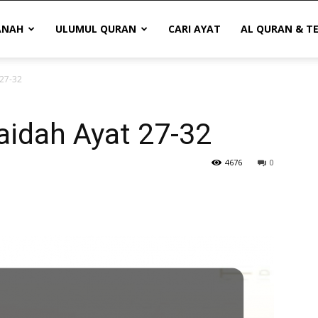
ANAH
ULUMUL QURAN
CARI AYAT
AL QURAN & T
 27-32
Maidah Ayat 27-32
4676
0