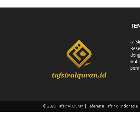
di
TE
tafsi
Indonesia
Rese
deng
ikht
pera
© 2026 Tafsir Al Quran | Referensi Tafsir di Indonesia