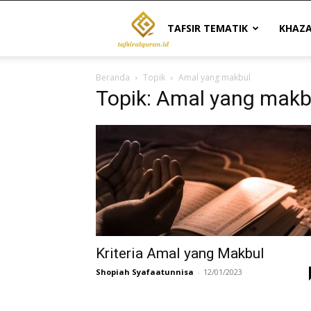
Tafsir
TAFSIR TEMATIK
KHAZ
Beranda
Topik
Amal yang makbul
Al
Topik: Amal yang makb
Quran
|
Referensi
Kriteria Amal yang Makbul
Shopiah Syafaatunnisa
-
12/01/2023
Tafsir