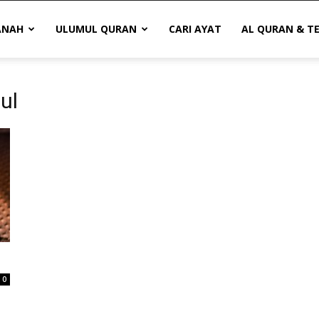
ANAH
ULUMUL QURAN
CARI AYAT
AL QURAN & T
ul
0