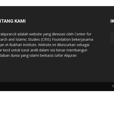
NTANG KAMI
I
ralquran.id adalah website yang diinisiasi oleh Center for
arch and Islamic Studies (CRIS) Foundation bekerjasama
an el-Bukhari Institute. Website ini diluncurkan sebagai
iar kecil untuk turut andil dalam visi besar membangun
daban dunia yang islami berbasis tafsir Alquran
T