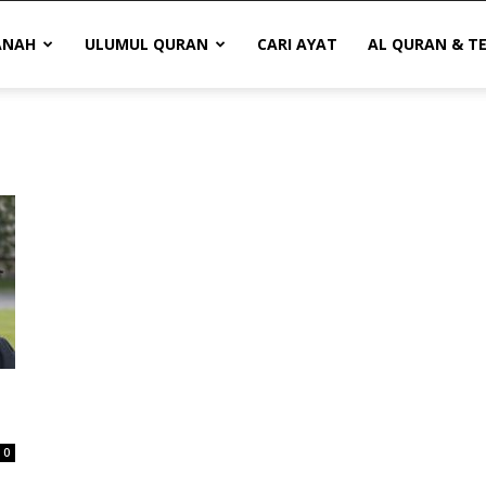
ANAH
ULUMUL QURAN
CARI AYAT
AL QURAN & T
0