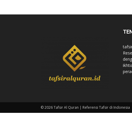
di
TE
Indonesia
tafsi
Rese
deng
ikht
pera
© 2026 Tafsir Al Quran | Referensi Tafsir di Indonesia