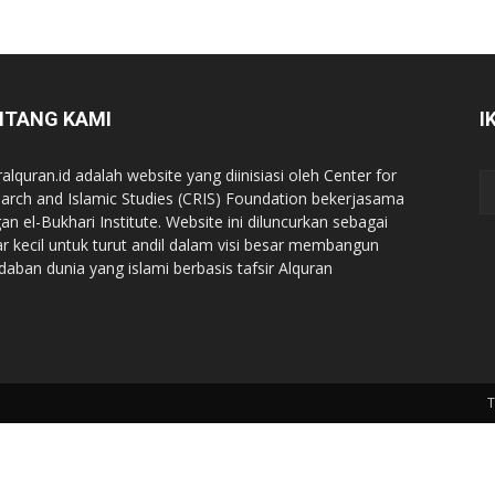
NTANG KAMI
I
ralquran.id adalah website yang diinisiasi oleh Center for
arch and Islamic Studies (CRIS) Foundation bekerjasama
an el-Bukhari Institute. Website ini diluncurkan sebagai
iar kecil untuk turut andil dalam visi besar membangun
daban dunia yang islami berbasis tafsir Alquran
T