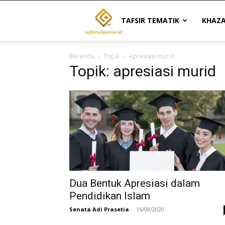
Tafsir
TAFSIR TEMATIK
KHAZ
Beranda
Topik
Apresiasi murid
Al
Topik: apresiasi murid
Quran
|
Referensi
Dua Bentuk Apresiasi dalam
Pendidikan Islam
Senata Adi Prasetia
-
16/08/2020
Tafsir