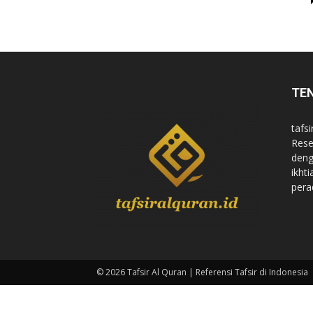
di
TE
Indonesia
tafsi
Rese
deng
ikht
pera
© 2026 Tafsir Al Quran | Referensi Tafsir di Indonesia