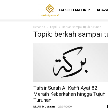
Tafsir
TAFSIR TEMATIK
KHAZ
Beranda
Topik
Berkah sampai tujuh turunan
Al
Topik: berkah sampai t
Quran
|
Referensi
Tafsir Surah Al Kahfi Ayat 82:
Meraih Keberkahan hingga Tujuh
Turunan
Tafsir
M. Ali Mustaan
-
29/07/2020