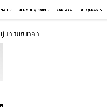
ANAH
ULUMUL QURAN
CARI AYAT
AL QURAN & T
ujuh turunan
0