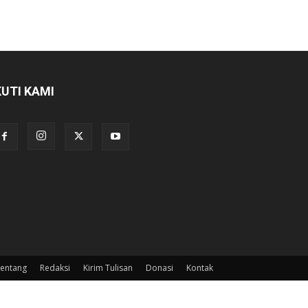
KUTI KAMI
entang
Redaksi
Kirim Tulisan
Donasi
Kontak