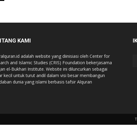
NTANG KAMI
I
ralquran.id adalah website yang diinisiasi oleh Center for
arch and Islamic Studies (CRIS) Foundation bekerjasama
an el-Bukhari Institute. Website ini diluncurkan sebagai
iar kecil untuk turut andil dalam visi besar membangun
daban dunia yang islami berbasis tafsir Alquran
T