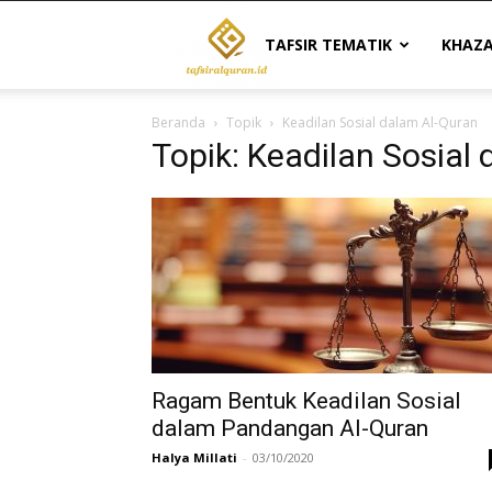
Tafsir
TAFSIR TEMATIK
KHAZ
Beranda
Topik
Keadilan Sosial dalam Al-Quran
Al
Topik: Keadilan Sosial
Quran
|
Referensi
Ragam Bentuk Keadilan Sosial
dalam Pandangan Al-Quran
Halya Millati
-
03/10/2020
Tafsir