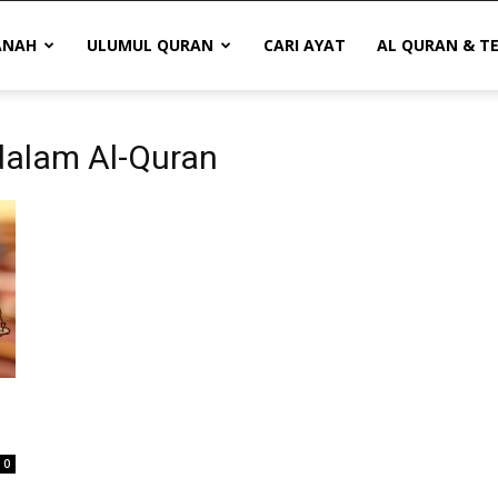
ANAH
ULUMUL QURAN
CARI AYAT
AL QURAN & T
 dalam Al-Quran
0