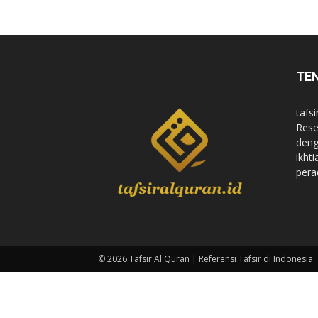
di
TE
Indonesia
tafsi
Rese
deng
ikht
pera
© 2026 Tafsir Al Quran | Referensi Tafsir di Indonesia