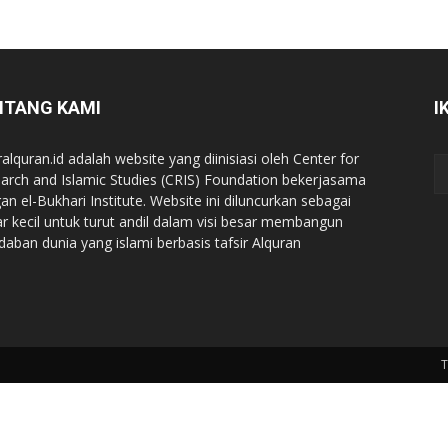
NTANG KAMI
I
ralquran.id adalah website yang diinisiasi oleh Center for
arch and Islamic Studies (CRIS) Foundation bekerjasama
an el-Bukhari Institute. Website ini diluncurkan sebagai
iar kecil untuk turut andil dalam visi besar membangun
daban dunia yang islami berbasis tafsir Alquran
T