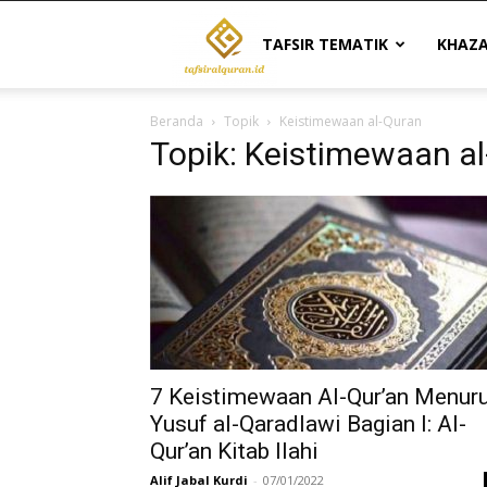
Tafsir
TAFSIR TEMATIK
KHAZ
Beranda
Topik
Keistimewaan al-Quran
Al
Topik: Keistimewaan a
Quran
|
Referensi
7 Keistimewaan Al-Qur’an Menuru
Yusuf al-Qaradlawi Bagian I: Al-
Qur’an Kitab Ilahi
Tafsir
Alif Jabal Kurdi
-
07/01/2022