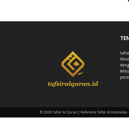
di
TE
Indonesia
tafsi
Rese
deng
ikht
pera
© 2026 Tafsir Al Quran | Referensi Tafsir di Indonesia