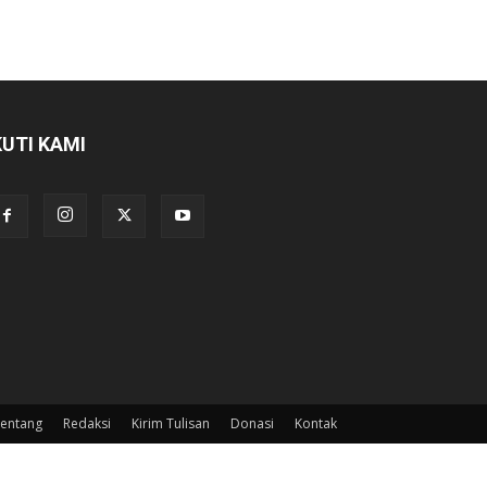
KUTI KAMI
entang
Redaksi
Kirim Tulisan
Donasi
Kontak