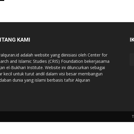
NTANG KAMI
I
ralquran.id adalah website yang diinisiasi oleh Center for
arch and Islamic Studies (CRIS) Foundation bekerjasama
an el-Bukhari Institute. Website ini diluncurkan sebagai
iar kecil untuk turut andil dalam visi besar membangun
daban dunia yang islami berbasis tafsir Alquran
T