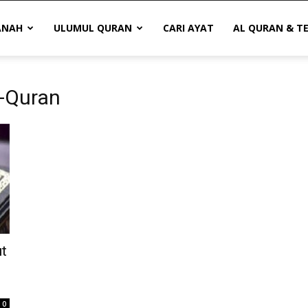
ANAH
ULUMUL QURAN
CARI AYAT
AL QURAN & T
l-Quran
t
0