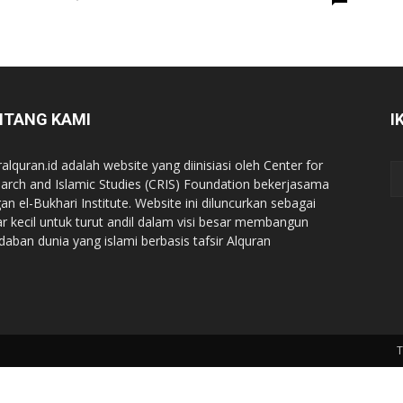
NTANG KAMI
I
ralquran.id adalah website yang diinisiasi oleh Center for
arch and Islamic Studies (CRIS) Foundation bekerjasama
an el-Bukhari Institute. Website ini diluncurkan sebagai
iar kecil untuk turut andil dalam visi besar membangun
daban dunia yang islami berbasis tafsir Alquran
T