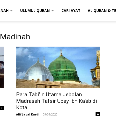
ANAH
ULUMUL QURAN
CARI AYAT
AL QURAN & T
r Madinah
Para Tabi’in Utama Jebolan
Madrasah Tafsir Ubay Ibn Ka’ab di
Kota...
0
Alif Jabal Kurdi
-
09/09/2020
0