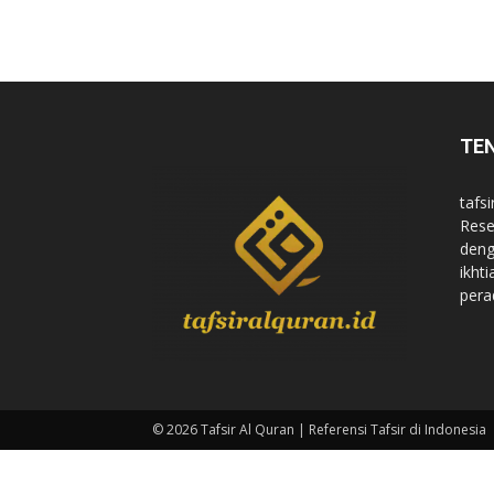
di
TE
Indonesia
tafsi
Rese
deng
ikht
pera
© 2026 Tafsir Al Quran | Referensi Tafsir di Indonesia