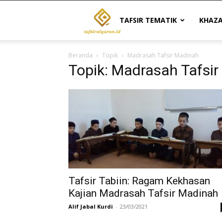
Tafsir
TAFSIR TEMATIK
KHAZ
Beranda
Topik
Madrasah Tafsir Madinah
Al
Topik: Madrasah Tafsi
Quran
|
Referensi
Tafsir Tabiin: Ragam Kekhasan
Kajian Madrasah Tafsir Madinah
Alif Jabal Kurdi
-
23/03/2021
Tafsir