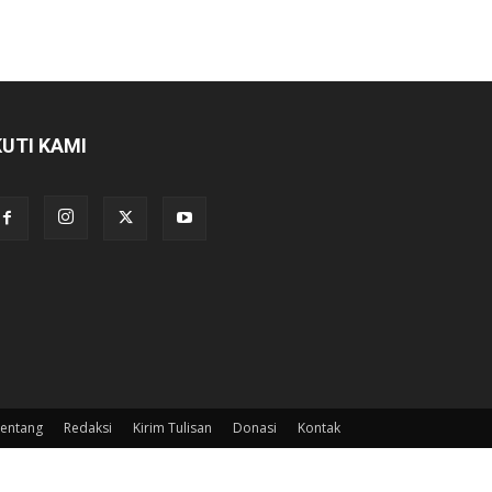
KUTI KAMI
entang
Redaksi
Kirim Tulisan
Donasi
Kontak