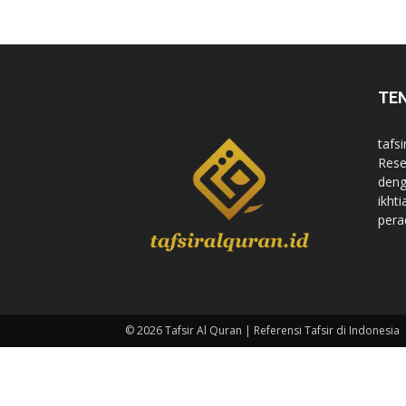
di
TE
Indonesia
tafsi
Rese
deng
ikht
pera
© 2026 Tafsir Al Quran | Referensi Tafsir di Indonesia