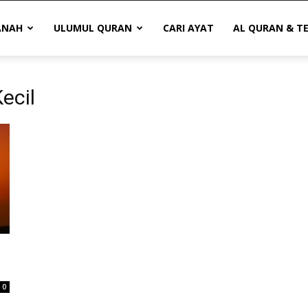
ANAH
ULUMUL QURAN
CARI AYAT
AL QURAN & T
ecil
0