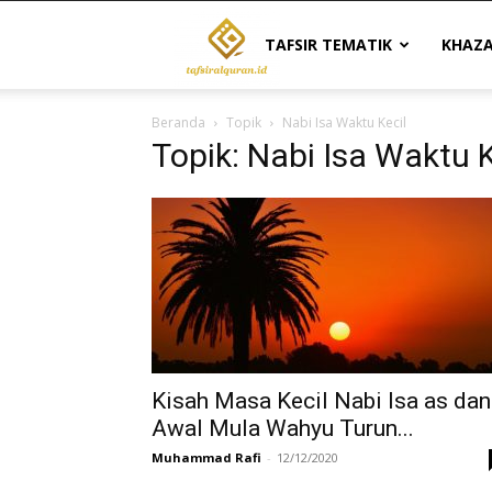
Tafsir
TAFSIR TEMATIK
KHAZ
Beranda
Topik
Nabi Isa Waktu Kecil
Al
Topik: Nabi Isa Waktu K
Quran
|
Referensi
Kisah Masa Kecil Nabi Isa as dan
Awal Mula Wahyu Turun...
Muhammad Rafi
-
12/12/2020
Tafsir