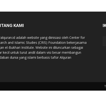
NTANG KAMI
I
ralquran.id adalah website yang diinisiasi oleh Center for
arch and Islamic Studies (CRIS) Foundation bekerjasama
an el-Bukhari Institute. Website ini diluncurkan sebagai
iar kecil untuk turut andil dalam visi besar membangun
daban dunia yang islami berbasis tafsir Alquran
T