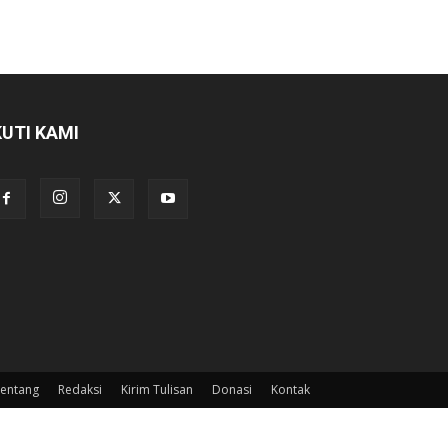
KUTI KAMI
entang
Redaksi
Kirim Tulisan
Donasi
Kontak