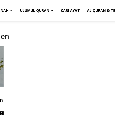
ANAH
ULUMUL QURAN
CARI AYAT
AL QURAN & T
men
n
0