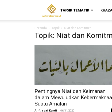
Tafsir
TAFSIR TEMATIK
KHAZ
Beranda
Topik
Niat dan Komitmen
Al
Topik: Niat dan Komit
Quran
|
Referensi
Pentingnya Niat dan Keimanan
dalam Mewujudkan Kebermaknaa
Suatu Amalan
Tafsir
Alif Jabal Kurdi
-
06/11/2020