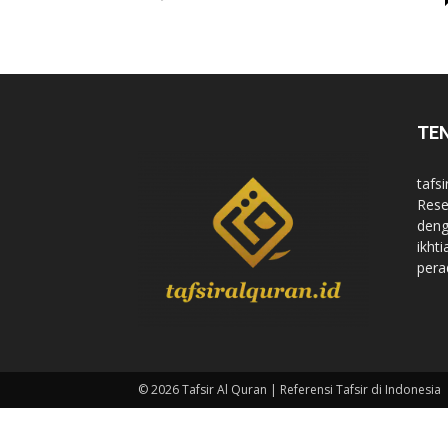
di
TE
Indonesia
tafsi
Rese
deng
ikht
pera
© 2026 Tafsir Al Quran | Referensi Tafsir di Indonesia