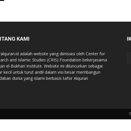
NTANG KAMI
I
ralquran.id adalah website yang diinisiasi oleh Center for
arch and Islamic Studies (CRIS) Foundation bekerjasama
an el-Bukhari Institute. Website ini diluncurkan sebagai
iar kecil untuk turut andil dalam visi besar membangun
daban dunia yang islami berbasis tafsir Alquran
T