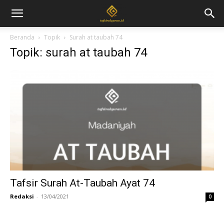
Beranda
Topik
Surah at taubah 74
Topik: surah at taubah 74
Tafsir Surah At-Taubah Ayat 74
Redaksi
-
13/04/2021
0