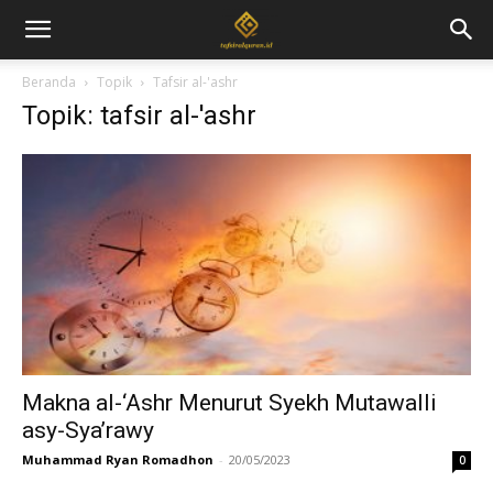
Beranda
Topik
Tafsir al-'ashr
Topik: tafsir al-'ashr
Makna al-‘Ashr Menurut Syekh Mutawalli
asy-Sya’rawy
Muhammad Ryan Romadhon
-
20/05/2023
0