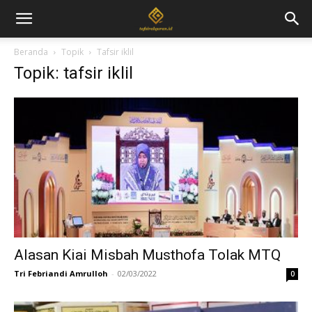
Beranda
Topik
Tafsir iklil
Topik: tafsir iklil
Alasan Kiai Misbah Musthofa Tolak MTQ
Tri Febriandi Amrulloh
-
02/03/2022
0