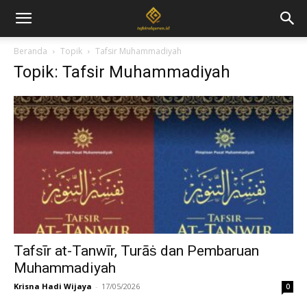
Beranda
Topik
Tafsir Muhammadiyah
Topik: Tafsir Muhammadiyah
Tafsīr at-Tanwīr, Turāṡ dan Pembaruan
Muhammadiyah
Krisna Hadi Wijaya
-
17/05/2026
0