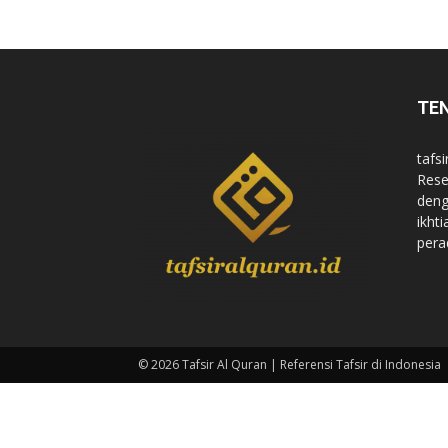
di
TE
Indonesia
tafsi
Rese
deng
ikht
pera
© 2026 Tafsir Al Quran | Referensi Tafsir di Indonesia