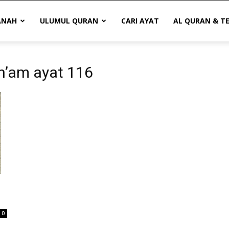
ANAH
ULUMUL QURAN
CARI AYAT
AL QURAN & T
An’am ayat 116
0