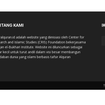
NTANG KAMI
I
ralquran.id adalah website yang diinisiasi oleh Center for
arch and Islamic Studies (CRIS) Foundation bekerjasama
an el-Bukhari Institute. Website ini diluncurkan sebagai
iar kecil untuk turut andil dalam visi besar membangun
daban dunia yang islami berbasis tafsir Alquran
T