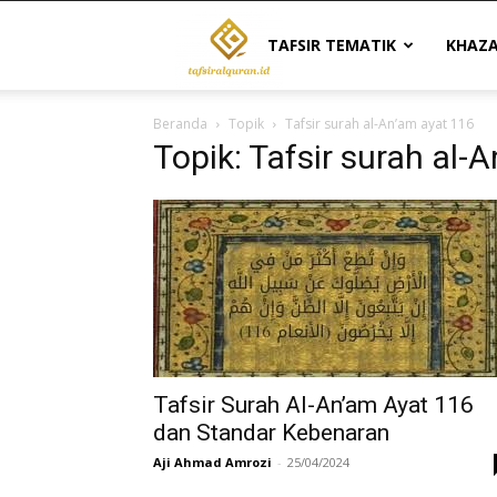
Tafsir
TAFSIR TEMATIK
KHAZ
Beranda
Topik
Tafsir surah al-An’am ayat 116
Al
Topik: Tafsir surah al-
Quran
|
Referensi
Tafsir Surah Al-An’am Ayat 116
dan Standar Kebenaran
Aji Ahmad Amrozi
-
25/04/2024
Tafsir