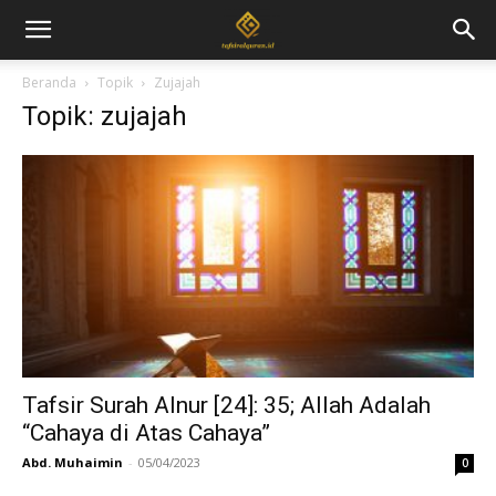
Beranda
Topik
Zujajah
Topik: zujajah
Tafsir Surah Alnur [24]: 35; Allah Adalah
“Cahaya di Atas Cahaya”
Abd. Muhaimin
-
05/04/2023
0