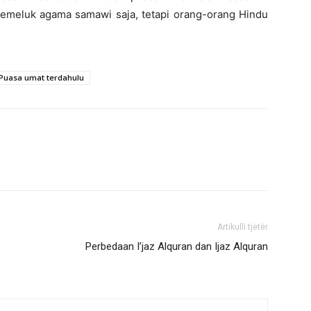
pemeluk agama samawi saja, tetapi orang-orang Hindu
Puasa umat terdahulu
Artikulli tjetër
Perbedaan I’jaz Alquran dan Ijaz Alquran