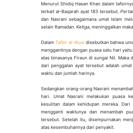
Menurut Shidiq Hasan Khan dalam tafsirny
terkait al-Baqarah ayat 183 tersebut.
Perta
dan Nasrani sebagaimana umat Islam mel
selain Ramadan.
Ketiga
, meninggalkan maka
Dalam
Tafsir al-Alusi
disebutkan bahwa uma
menggantinya dengan puasa satu hari yait
atas binasanya Firaun di sungai Nil. Mak
dari penggalan ayat tersebut adalah umat
waktu dan jumlah harinya.
Sedangkan orang-orang Nasrani menambah 
hari. Umat Nasrani melakukan puasa k
kesulitan dalam kehidupan mereka. Dari
mengganti waktunya dan menambah puas
tersebut. Setelah itu, disempurnakan men
atas kesembuhannya dari penyakit.