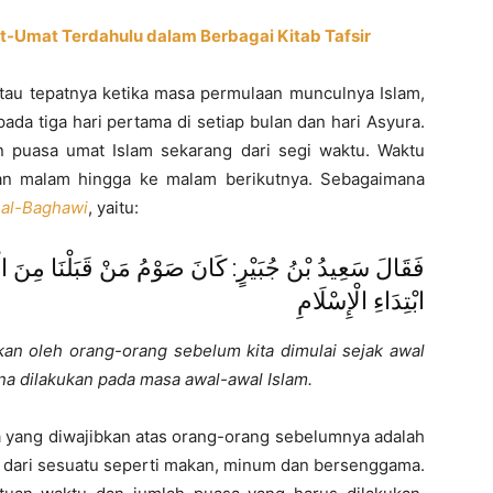
t-Umat Terdahulu dalam Berbagai Kitab Tafsir
au tepatnya ketika masa permulaan munculnya Islam,
ada tiga hari pertama di setiap bulan dan hari Asyura.
n puasa umat Islam sekarang dari segi waktu. Waktu
aan malam hingga ke malam berikutnya. Sebagaimana
r al-Baghawi
, yaitu:
فَقَالَ سَعِيدُ بْنُ جُبَيْرٍ: كَانَ صَوْمُ مَنْ قَبَلْنَا مِنَ الْعَ
ابْتِدَاءِ الْإِسْلَامِ
ukan oleh orang-orang sebelum kita dimulai sejak awal
a dilakukan pada masa awal-awal Islam.
yang diwajibkan atas orang-orang sebelumnya adalah
n dari sesuatu seperti makan, minum dan bersenggama.