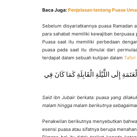
Baca Juga:
Penjelasan tentang Puasa Uma
Sebelum disyariatkannya puasa Ramadan at
para sahabat memiliki kewajiban berpuasa p
Puasa saat itu memiliki perbedaan denga
puasa pada saat itu dimulai dari permul
terdapat dalam sebuah kutipan dalam
Tafsi
تَمَةِ إِلَى اللَّيْلَةِ الْقَابِلَةِ كَمَا كَانَ فِي
Said ibn Jubair berkata: puasa yang dilak
malam hingga malam berikutnya sebagaiman
Penakwilan berikutnya menyebutkan bahwa 
esensi puasa atau sifatnya berupa menaha