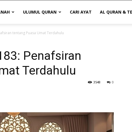
ANAH
ULUMUL QURAN
CARI AYAT
AL QURAN & T
nafsiran tentang Puasa Umat Terdahulu
183: Penafsiran
mat Terdahulu
3548
0