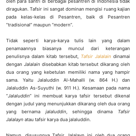
oleh para santri di berbagai pesantren di Indonesia tidak
diragukan. Tafsir ini sangat dominan mengisi ruang kajian
pada kelas-kelas di Pesantren, baik di Pesantren
“tradisional” maupun “modern”.
Tidak seperti karya-karya tulis lain yang dalam
penamaannya biasanya muncul dari keterangan
penulisnya dalam kitab tersebut,
Tafsir Jalalain
dinamai
dengan
Jalalain
disebabkan kitab tersebut dikarang oleh
dua orang yang kebetulan memiliki nama yang hampir
sama. Yaitu Jalaluddin Al-Mahalli (w. 864 H.) dan
Jalaluddin As-Suyuthi (w. 911 H.). Kesamaan pada nama
“
Jalaluddin
” ini membuat karya tafsir tersebut dikenal
dengan judul yang menunjukkan dikarang oleh dua orang
yang bernama
jalaluddin
, sehingga dinama
Tafsir
Jalala
y
n
atau tafsir karya dua jalaluddin.
Namun, disusunnya Tafsir Jalalayn ini oleh dua orang