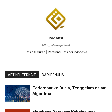
Redaksi
http://tafsiralquran.id
Tafsir Al Quran | Referensi Tafsir di Indonesia
ARTIKEL TERKAIT
DARI PENULIS
Terlempar ke Dunia, Tenggelam dalam
Algoritma
Membaca Retaknya Kebhinekaan: