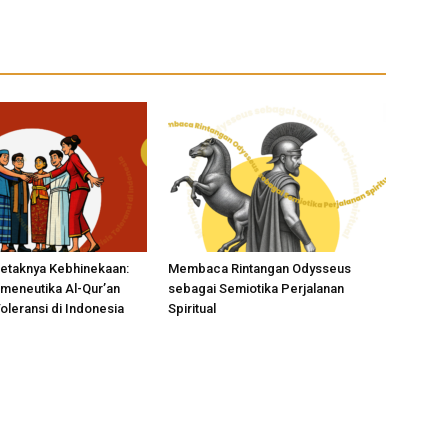
taknya Kebhinekaan:
Membaca Rintangan Odysseus
rmeneutika Al-Qur’an
sebagai Semiotika Perjalanan
Toleransi di Indonesia
Spiritual