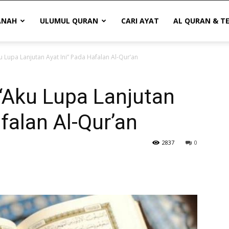
ANAH
ULUMUL QURAN
CARI AYAT
AL QURAN & T
Lupa Lanjutan Ayat Ini” Pada Hafalan Al-Qur’an
Aku Lupa Lanjutan
falan Al-Qur’an
2837
0