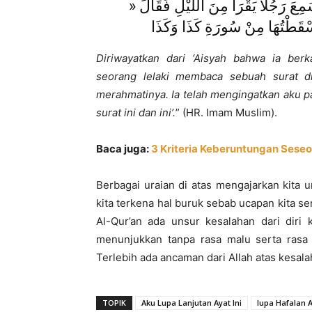
 رَجُلاً يَقْرَأُ مِنَ اللَّيْلِ فَقَالَ
Diriwayatkan dari ‘Aisyah bahwa ia berka
seorang lelaki membaca sebuah surat di
merahmatinya. Ia telah mengingatkan aku pa
surat ini dan ini’.
” (HR. Imam Muslim).
Baca juga:
3 Kriteria Keberuntungan Seseo
Berbagai uraian di atas mengajarkan kita
kita terkena hal buruk sebab ucapan kita sen
Al-Qur’an ada unsur kesalahan dari diri 
menunjukkan tanpa rasa malu serta rasa 
Terlebih ada ancaman dari Allah atas kesala
TOPIK
Aku Lupa Lanjutan Ayat Ini
lupa Hafalan A