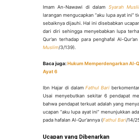
Imam An-Nawawi di dalam
Syarah Musl
larangan mengucapkan “aku lupa ayat ini” ti
sebaiknya dijauhi. Hal ini disebabkan ucap
dari diri sehingga menyebabkan lupa terh
Qur’an terhadap para penghafal Al-Qur’an
Muslim
/3/139).
Baca juga:
Hukum Memperdengarkan Al-Qur
Ayat 6
Ibn Hajar di dalam
Fathul Bari
berkomentar
Usai menyebutkan sekitar 6 pendapat men
bahwa pendapat terkuat adalah yang menya
ucapan “aku lupa ayat ini” menunjukkan adan
pada hafalan Al-Qur’annya (
Fathul Bari
/14/25
Ucapan yang Dibenarkan