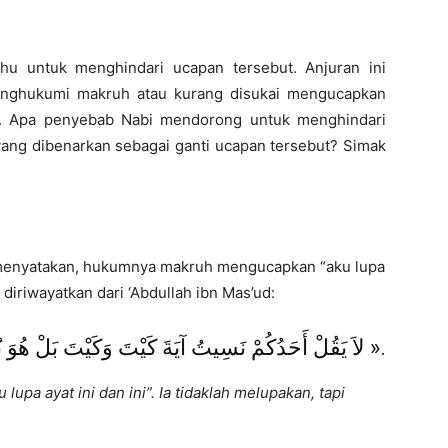
 untuk menghindari ucapan tersebut. Anjuran ini
enghukumi makruh atau kurang disukai mengucapkan
’an. Apa penyebab Nabi mendorong untuk menghindari
yang dibenarkan sebagai ganti ucapan tersebut? Simak
enyatakan, hukumnya makruh mengucapkan “aku lupa
g diriwayatkan dari ‘Abdullah ibn Mas’ud:
« لاَ يَقُلْ أَحَدُكُمْ نَسِيتُ آيَةَ كَيْتَ وَكَيْتَ بَلْ هُوَ نُسِّىَ ».
lupa ayat ini dan ini”. Ia tidaklah melupakan, tapi