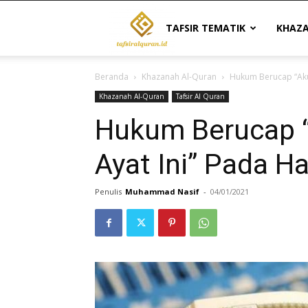
Tafsir
TAFSIR TEMATIK
KHAZ
Beranda
Khazanah Al-Quran
Hukum Berucap “Aku 
Al
Khazanah Al-Quran
Tafsir Al Quran
Hukum Berucap “
Quran
Ayat Ini” Pada Ha
|
Penulis
Muhammad Nasif
-
04/01/2021
Referensi
Tafsir