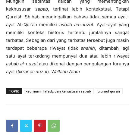
Mungkin sepintas kaidah yang mementingkan
kekhususan
sabab
, terlihat lebih kontekstual. Tetapi
Quraish Shihab mengingatkan bahwa tidak semua ayat-
ayat Al-Qur’an memiliki
asbab an-nuzul
. Ayat-ayat yang
memiliki konteks historis tertentu jumlahnya sangat
terbatas. Sebagian dari yang terbatas tersebut juga masih
terdapat beberapa riwayat tidak
shahih
, ditambah lagi
satu ayat terkadang mempunyai dua atau lebih riwayat
asbab al-nuzul
atau dikenal dengan pengulangan turunya
ayat (
tikrar al-nuzul
).
Wallahu A’lam
TOPIK
keumumn lafadz dan kehususan sabab
ulumul quran