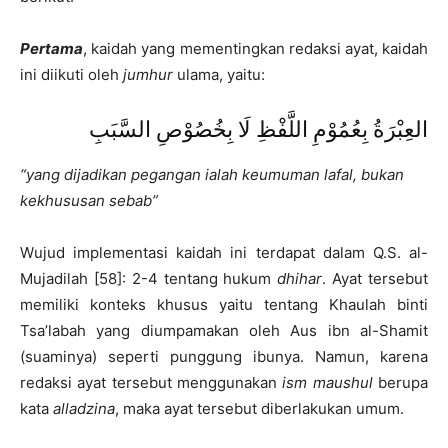
Pertama
, kaidah yang mementingkan redaksi ayat, kaidah
ini diikuti oleh
jumhur
ulama, yaitu:
العِبْرَةُ بِعُمُوْمِ اللَّفْظِ لَا بِخُصُوْصِ السَّبَبِ
“yang dijadikan pegangan ialah keumuman lafal, bukan
kekhususan sebab”
Wujud implementasi kaidah ini terdapat dalam Q.S. al-
Mujadilah [58]: 2-4 tentang hukum
dhihar
. Ayat tersebut
memiliki konteks khusus yaitu tentang Khaulah binti
Tsa’labah yang diumpamakan oleh Aus ibn al-Shamit
(suaminya) seperti punggung ibunya. Namun, karena
redaksi ayat tersebut menggunakan
ism maushul
berupa
kata
alladzina
, maka ayat tersebut diberlakukan umum.