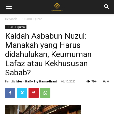
Beranda
Ulumul Quran
Ulumul Quran
Kaidah Asbabun Nuzul:
Manakah yang Harus
didahulukan, Keumuman
Lafaz atau Kekhususan
Sabab?
Penulis
Moch Rafly Try Ramadhani
-
06/10/2020
7904
0