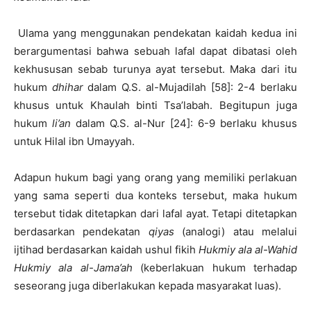
Ulama yang menggunakan pendekatan kaidah kedua ini
berargumentasi bahwa sebuah lafal dapat dibatasi oleh
kekhususan sebab turunya ayat tersebut. Maka dari itu
hukum
dhihar
dalam Q.S. al-Mujadilah [58]: 2-4 berlaku
khusus untuk Khaulah binti Tsa’labah. Begitupun juga
hukum
li’an
dalam Q.S. al-Nur [24]: 6-9 berlaku khusus
untuk Hilal ibn Umayyah.
Adapun hukum bagi yang orang yang memiliki perlakuan
yang sama seperti dua konteks tersebut, maka hukum
tersebut tidak ditetapkan dari lafal ayat. Tetapi ditetapkan
berdasarkan pendekatan
qiyas
(analogi) atau melalui
ijtihad berdasarkan kaidah ushul fikih
Hukmiy ala al-Wahid
Hukmiy ala al-Jama’ah
(keberlakuan hukum terhadap
seseorang juga diberlakukan kepada masyarakat luas).