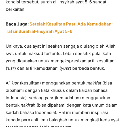
kondisi tersebut, surah al-Insyirah ayat 5-6 sangat
berkaitan.
Baca Juga:
Setelah Kesulitan Pasti Ada Kemudahan:
Tafsir Surah al-Insyirah Ayat 5-6
Uniknya, dua ayat ini seakan sengaja diulang oleh Allah
swt. untuk maksud tertentu. Lebih spesifik pula, kata
yang digunakan untuk mengekspresikan arti ‘kesulitan’
(
‘usr
) dan arti ‘kemudahan’ (
yusr
) berbeda bentuk.
A
l-’usr
(kesulitan) menggunakan bentuk
ma’rifat
(bisa
dipahami dengan kata khusus dalam kaidah bahasa
Indonesia)
,
sedang
yusr
(kemudahan) menggunakan
bentuk
nakirah
(bisa dipahami dengan kata umum dalam
kaidah bahasa Indonesia). Hal ini memberi inspirasi
kepada para ahli ilmu balaghah untuk mengkaji keda ayat