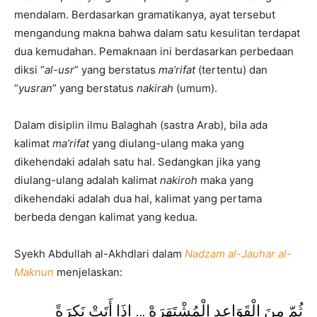
mendalam. Berdasarkan gramatikanya, ayat tersebut
mengandung makna bahwa dalam satu kesulitan terdapat
dua kemudahan. Pemaknaan ini berdasarkan perbedaan
diksi “
al-usr
” yang berstatus
ma’rifat
(tertentu) dan
“
yusran
” yang berstatus
nakir
a
h
(umum).
Dalam disiplin ilmu Balaghah (sastra Arab), bila ada
kalimat
ma’rifat
yang diulang-ulang maka yang
dikehendaki adalah satu hal. Sedangkan jika yang
diulang-ulang adalah kalimat
nakir
o
h
maka yang
dikehendaki adalah dua hal, kalimat yang pertama
berbeda dengan kalimat yang kedua.
Syekh Abdullah al-Akhdlari dalam
Nadzam al-Jauhar al-
Maknun
menjelaskan:
ثُمّ مِنَ الْقَوَاعِدِ الْمُشْتَهَرَهْ … إِذَا أَتَتْ نَكِرَةً