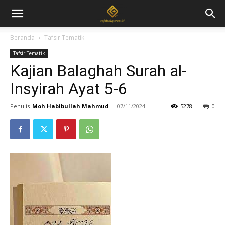
Beranda
Tafsir Tematik
Tafsir Tematik
Kajian Balaghah Surah al-
Insyirah Ayat 5-6
Penulis
Moh Habibullah Mahmud
-
07/11/2024
5278
0