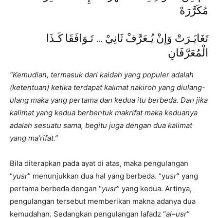
مُكَرَّرَهْ
تَغَايَـرَتْ وَإنْ يُـعَرَّفْ ثَانِيْ … تَـوَافَقَا كَـذَا
الْمُعَرَّفَانِ
“Kemudian, termasuk dari kaidah yang populer adalah
(ketentuan) ketika terdapat kalimat nakiroh yang diulang-
ulang maka yang pertama dan kedua itu berbeda. Dan jika
kalimat yang kedua berbentuk makrifat maka keduanya
adalah sesuatu sama, begitu juga dengan dua kalimat
yang ma’rifat.”
Bila diterapkan pada ayat di atas, maka pengulangan
“
yusr
” menunjukkan dua hal yang berbeda. “y
usr
” yang
pertama berbeda dengan “
yusr
” yang kedua. Artinya,
pengulangan tersebut memberikan makna adanya dua
kemudahan. Sedangkan pengulangan lafadz “
al
–
usr
”