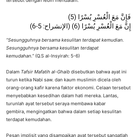
tersebut dengan lebih mendalam.
فَإِنَّ مَعَ الْعُسْرِ يُسْرًا (5)
إِنَّ مَعَ الْعُسْرِ يُسْرًا (6) (الإنشراح: 5-6)
“Sesungguhnya bersama kesulitan terdapat kemudian.
Sesungguhnya bersama kesulitan terdapat
kemudahan.”
(Q.S al-Insyirah: 5-6)
Dalam
Tafsir Mafatih al-Ghaib
disebutkan bahwa ayat ini
turun ketika Nabi saw. dan kaum muslimin dicela oleh
orang-orang kafir karena faktor ekonomi. Celaan tersebut
menyebabkan kesedihan dalam hati mereka. Lantas,
turunlah ayat tersebut seraya membawa kabar
gembira, mengingatkan bahwa dalam setiap kesulitan
terdapat kemudahan.
Pesan implisit yang disampaikan ayat tersebut sangatlah