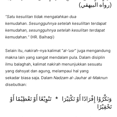
(رواه البيهقي)
“Satu kesulitan tidak mengalahkan dua
kemudahan.
Sesungguhnya setelah kesuliltan terdapat
kemudahan, sesungguhnya setelah kesulitan terdapat
kemudahan.
“
(HR. Baihaqi)
Selain itu,
nakir
a
h
-nya kalimat “
al-
’
usr
” juga mengandung
makna lain yang sangat mendalam pula. Dalam disiplin
ilmu balaghah, kalimat
nakira
h
menunjukkan sesuatu
yang dahsyat dan agung, melampaui hal yang
sekadar biasa saja. Dalam
Nadzam al-
Jauhar al-Maknun
disebutkan:
وَنَكَّرُوْا إِفْرَادًا أَوْ تَكْثِيْرَا * تَنْوِيْعًا أَوْ تَعْظِيْمًا أَوْ
تَحْقِيْرًا