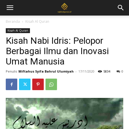
Beranda
Kisah Al Quran
Kisah Al Quran
Kisah Nabi Idris: Pelopor
Berbagai Ilmu dan Inovasi
Umat Manusia
Penulis
Miftahus Syifa Bahrul Ulumiyah
-
17/11/2020
5834
0