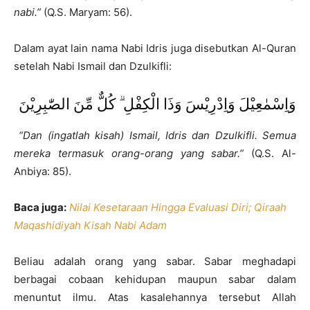
nabi.”
(Q.S. Maryam: 56).
Dalam ayat lain nama Nabi Idris juga disebutkan Al-Quran
setelah Nabi Ismail dan Dzulkifli:
وَاِسْمٰعِيْلَ وَاِدْرِيْسَ وَذَا الْكِفْلِ ۗ كُلٌّ مِّنَ الصّٰبِرِيْنَ
“Dan (ingatlah kisah) Ismail, Idris dan Dzulkifli. Semua
mereka termasuk orang-orang yang sabar.”
(Q.S. Al-
Anbiya: 85).
Baca juga:
Nilai Kesetaraan Hingga Evaluasi Diri; Qiraah
Maqashidiyah Kisah Nabi Adam
Beliau adalah orang yang sabar. Sabar meghadapi
berbagai cobaan kehidupan maupun sabar dalam
menuntut ilmu. Atas kasalehannya tersebut Allah