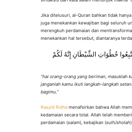
Jika ditelusuri, al-Quran bahkan tidak hanya
juga menekankan kewajiban bagi seluruh
merengkuh perdamaian dan mentransformas
menekankan hal tersebut, diantaranya terda
َتَّبِعُوا خُطُوَاتِ الشَّيْطَانِ إِنَّهُ لَكُمْ
“hai orang-orang yang beriman, masuklah 
janganlah kamu ikuti langkah-langkah seta
bagimu.”
Rasyid Ridha
menafsirkan bahwa Allah mem
kedamaian secara total. Allah telah membe
perdamaian (
salam
), kebajikan (
sulh/sholah