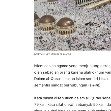
di
Indonesia
Makna Islam dalam al-Quran
Islam adalah agama yang menjunjung perda
oleh sebagian orang karena ulah oknum yang
Dalam al-Quran, makna Islam sendiri bisa d
semantis sangat berhubungan (
s-l-m
).
Kata
salam
disebutkan dalam al-Quran seban
79 kali, kata sifat (
na’at
) sebanyak 50 kali, da
sintaksis dari kata
salam
menunjuk makna “da