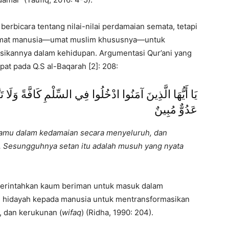
 berbicara tentang nilai-nilai perdamaian semata, tetapi
 umat manusia—umat muslim khususnya—untuk
ikannya dalam kehidupan. Argumentasi Qur’ani yang
pat pada Q.S al-Baqarah [2]: 208:
يَا أَيُّهَا الَّذِينَ آمَنُوا ادْخُلُوا فِي السِّلْمِ كَافَّةً وَلَا ت
عَدُوٌّ مُبِينٌ
kamu dalam kedamaian secara menyeluruh, dan
n. Sesungguhnya setan itu adalah musuh yang nyata
erintahkan kaum beriman untuk masuk dalam
ri hidayah kepada manusia untuk mentransformasikan
), dan kerukunan (
wifaq
) (Ridha, 1990: 204).