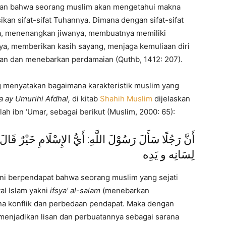
skan bahwa seorang muslim akan mengetahui makna
ikan sifat-sifat Tuhannya. Dimana dengan sifat-sifat
a, menenangkan jiwanya, membuatnya memiliki
a, memberikan kasih sayang, menjaga kemuliaan diri
pan dan menebarkan perdamaian (Quthb, 1412: 207).
ng menyatakan bagaimana karakteristik muslim yang
a ay Umurihi Afdhal,
di kitab
Shahih Muslim
dijelaskan
ah ibn ‘Umar, sebagai berikut (Muslim, 2000: 65):
أَنَّ رَجُلًا سَأَلَ رَسُوْلَ اللَّهِ: أَيُّ الإِسْلَامِ خَيْرٌ ق
لِسَانِه و يَدِه
ni berpendapat bahwa seorang muslim yang sejati
al Islam yakni
ifsya’ al-salam
(menebarkan
a konflik dan perbedaan pendapat. Maka dengan
enjadikan lisan dan perbuatannya sebagai sarana