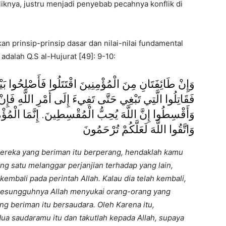
nya, justru menjadi penyebab pecahnya konflik di
n prinsip-prinsip dasar dan nilai-nilai fundamental
dalah Q.S al-Hujurat [49]: 9-10:
وَإِنْ طَائِفَتَانِ مِنَ الْمُؤْمِنِينَ اقْتَتَلُوا فَأَصْلِحُوا بَ
فَقَاتِلُوا الَّتِي تَبْغِي حَتَّى تَفِيءَ إِلَى أَمْرِ اللَّهِ فَإِنْ
وَأَقْسِطُوا إِنَّ اللَّهَ يُحِبُّ الْمُقْسِطِينَ. إِنَّمَا الْمُؤْم
وَاتَّقُوا اللَّهَ لَعَلَّكُمْ تُرْحَمُونَ
mereka yang beriman itu berperang, hendaklah kamu
g satu melanggar perjanjian terhadap yang lain,
embali pada perintah Allah. Kalau dia telah kembali,
 sesungguhnya Allah menyukai orang-orang yang
g beriman itu bersaudara. Oleh Karena itu,
ua saudaramu itu dan takutlah kepada Allah, supaya