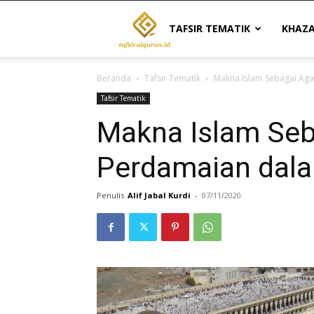
Tafsir
TAFSIR TEMATIK
KHAZ
Beranda
Tafsir Tematik
Makna Islam Sebagai Ag
Al
Tafsir Tematik
Makna Islam Se
Quran
Perdamaian dala
|
Penulis
Alif Jabal Kurdi
-
07/11/2020
Referensi
Tafsir