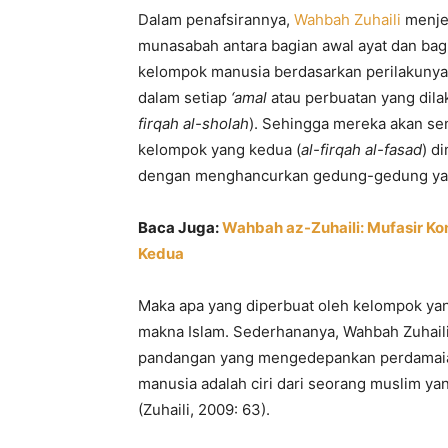
Dalam penafsirannya,
Wahbah Zuhaili
menjel
munasabah antara bagian awal ayat dan bag
kelompok manusia berdasarkan perilakuny
dalam setiap
‘amal
atau perbuatan yang dila
firqah al-sholah
). Sehingga mereka akan se
kelompok yang kedua (
al-firqah al-fasad
) d
dengan menghancurkan gedung-gedung yan
Baca Juga:
Wahbah az-Zuhaili: Mufasir K
Kedua
Maka apa yang diperbuat oleh kelompok yang
makna Islam. Sederhananya, Wahbah Zuhail
pandangan yang mengedepankan perdamaian
manusia adalah ciri dari seorang muslim y
(Zuhaili, 2009: 63).