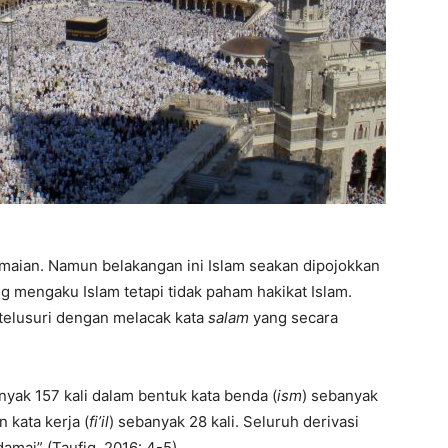
maian. Namun belakangan ini Islam seakan dipojokkan
 mengaku Islam tetapi tidak paham hakikat Islam.
itelusuri dengan melacak kata
salam
yang secara
yak 157 kali dalam bentuk kata benda (
ism
) sebanyak
n kata kerja (
fi’il
) sebanyak 28 kali. Seluruh derivasi
mai” (Taufiq, 2016: 4-5).