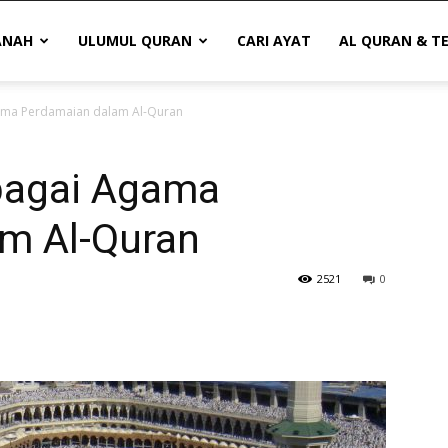
ANAH
ULUMUL QURAN
CARI AYAT
AL QURAN & T
ama Perdamaian dalam Al-Quran
bagai Agama
m Al-Quran
2521
0