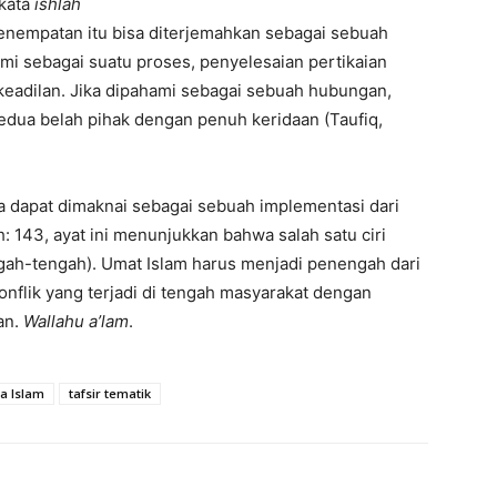
kata
ishlah
Penempatan itu bisa diterjemahkan sebagai sebuah
mi sebagai suatu proses, penyelesaian pertikaian
keadilan. Jika dipahami sebagai sebuah hubungan,
kedua belah pihak dengan penuh keridaan (Taufiq,
a dapat dimaknai sebagai sebuah implementasi dari
 143, ayat ini menunjukkan bahwa salah satu ciri
ngah-tengah). Umat Islam harus menjadi penengah dari
onflik yang terjadi di tengah masyarakat dengan
an.
W
allahu a’lam
.
a Islam
tafsir tematik