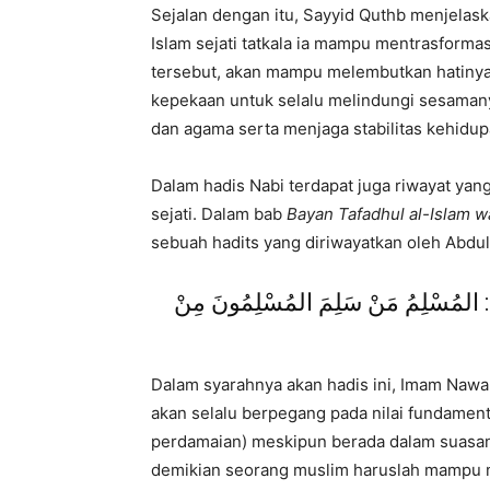
Sejalan dengan itu, Sayyid Quthb menjela
Islam sejati tatkala ia mampu mentrasformas
tersebut, akan mampu melembutkan hatiny
kepekaan untuk selalu melindungi sesamany
dan agama serta menjaga stabilitas kehidu
Dalam hadis Nabi terdapat juga riwayat ya
sejati. Dalam bab
Bayan Tafadhul al-Islam w
sebuah hadits yang diriwayatkan oleh Abdull
َالَ: المُسْلِمُ مَنْ سَلِمَ المُسْلِمُونَ مِنْ
Dalam syarahnya akan hadis ini, Imam Nawa
akan selalu berpegang pada nilai fundament
perdamaian) meskipun berada dalam suasan
demikian seorang muslim haruslah mampu m