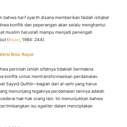
kan bahwa
harf syarth
disana memberikan faidah
istiqbal
ahwa konflik dan peperangan akan selalu menghantui
umat muslim haruslah mampu menjadi penengah
but (
Asyur
, 1984: 244).
ersi Ibnu ‘Asyur
ahwa perintah
ishlah
sifatnya tidaklah bermakna
ya konflik untuk mentransformasikan perdamaian.
at Sayyid Quthb—bagian dari
al-ashl
yang harus
 yang menunjang tegaknya perdamaian lainnya adalah
ederai hak-hak orang lain. Ini menunjukkan bahwa
mpertimbangkan isu
egaliter
dalam menciptakan