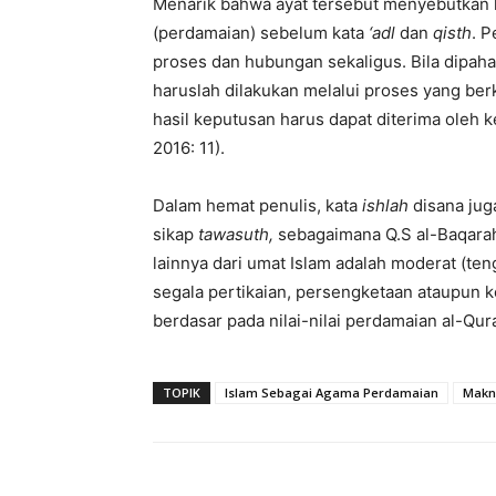
Menarik bahwa ayat tersebut menyebutkan 
(perdamaian) sebelum kata
‘adl
dan
qisth
. 
proses dan hubungan sekaligus. Bila dipaha
haruslah dilakukan melalui proses yang ber
hasil keputusan harus dapat diterima oleh 
2016: 11).
Dalam hemat penulis, kata
ishlah
disana jug
sikap
tawasuth
,
sebagaimana Q.S al-Baqarah:
lainnya dari umat Islam adalah moderat (te
segala pertikaian, persengketaan ataupun k
berdasar pada nilai-nilai perdamaian al-Qur
TOPIK
Islam Sebagai Agama Perdamaian
Makn