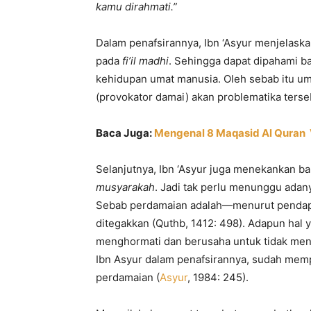
kamu dirahmati.”
Dalam penafsirannya, Ibn ‘Asyur menjelas
pada
fi’il madhi
. Sehingga dapat dipahami b
kehidupan umat manusia. Oleh sebab itu 
(provokator damai) akan problematika terse
Baca Juga:
Mengenal 8 Maqasid Al Quran V
Selanjutnya, Ibn ‘Asyur juga menekankan b
musyarakah
. Jadi tak perlu menunggu adan
Sebab perdamaian adalah—menurut pendap
ditegakkan (Quthb, 1412: 498). Adapun hal
menghormati dan berusaha untuk tidak menc
Ibn Asyur dalam penafsirannya, sudah me
perdamaian (
Asyur
, 1984: 245).