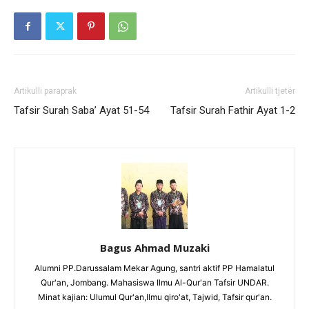
Artikulli paraprak
Artikulli tjetër
Tafsir Surah Saba’ Ayat 51-54
Tafsir Surah Fathir Ayat 1-2
Bagus Ahmad Muzaki
Alumni PP.Darussalam Mekar Agung, santri aktif PP Hamalatul
Qur'an, Jombang. Mahasiswa Ilmu Al-Qur'an Tafsir UNDAR.
Minat kajian: Ulumul Qur'an,Ilmu qiro'at, Tajwid, Tafsir qur'an.