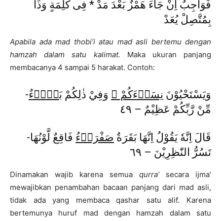
فَوَاجِبٌ اِنْ جَاءَ هَمْزٌ بَعْدَ مَدْ * فِى كَلِمَةٍ وَذَا
بِمُتَّصِلْ يُعَدْ
Apabila ada mad thobi’i atau mad asli bertemu dengan
hamzah dalam satu kalimat.
Maka ukuran panjang
membacanya 4 sampai 5 harakat. Contoh:
-وَيَسْتَحْيُوْنَ
نِسَاۤءَكُمْ ۗ
وَفِيْ ذٰلِكُمْ
بَلَاۤءٌ
مِّنْ رَّبِّكُمْ عَظِيْمٌ – ٤٩
-قَالَ اِنَّهٗ يَقُوْلُ اِنَّهَا بَقَرَةٌ
صَفْرَاۤءُ
فَاقِعٌ لَّوْنُهَا
تَسُرُّ النّٰظِرِيْنَ – ٦٩
Dinamakan wajib karena semua
qurra’
secara ijma’
mewajibkan penambahan bacaan panjang dari mad asli,
tidak ada yang membaca qashar satu alif. Karena
bertemunya huruf mad dengan hamzah dalam satu