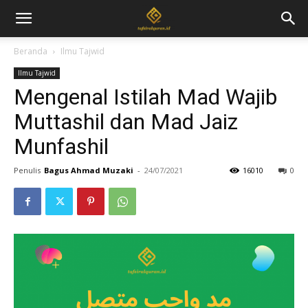
Beranda
Ilmu Tajwid
Ilmu Tajwid
Mengenal Istilah Mad Wajib
Muttashil dan Mad Jaiz
Munfashil
Penulis
Bagus Ahmad Muzaki
-
24/07/2021
16010
0