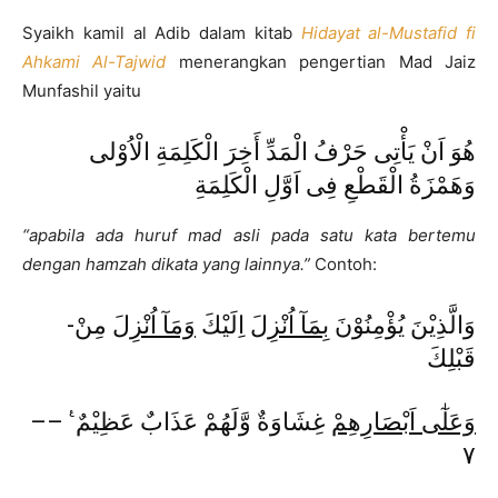
Syaikh kamil al Adib dalam kitab
Hidayat al-Mustafid fi
Ahkami Al-Tajwid
menerangkan pengertian Mad Jaiz
Munfashil yaitu
هُوَ اَنْ يَأْتِى حَرْفُ الْمَدِّ أَخِرَ الْكَلِمَةِ الْاُوْلى
وَهَمْزَةُ الْقَطْعِ فِى اَوَّلِ الْكَلِمَةِ
“apabila ada huruf mad asli pada satu kata bertemu
dengan hamzah dikata yang lainnya.”
Contoh:
-وَالَّذِيْنَ يُؤْمِنُوْنَ
بِمَآ اُنْزِلَ
اِلَيْكَ
وَمَآ اُنْزِلَ
مِنْ
قَبْلِكَ
–
غِشَاوَةٌ وَّلَهُمْ عَذَابٌ عَظِيْمٌ ࣖ –
وَعَلٰٓى اَبْصَارِهِمْ
٧