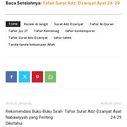
Baca Setelahnya:
Tafsir Surat Adz-Dzariyat Ayat 24-29
TOPIK
Rezeki di langit
Surat Adz-Dzariyat
Tafsir Al-Quran
Tafsir Juz 27
Tafsir Kemenag
tafsir kontemporer
Tafsir Surat Adz-Dzariyat
tafsir tahlili
Tanda-tanda kekuasaan Allah
Artikulli paraprak
Artikulli tjetër
Rekomendasi Buku-Buku Sirah
Tafsir Surat Adz-Dzariyat Ayat
Nabawiyyah yang Penting
24-29
Diketahui