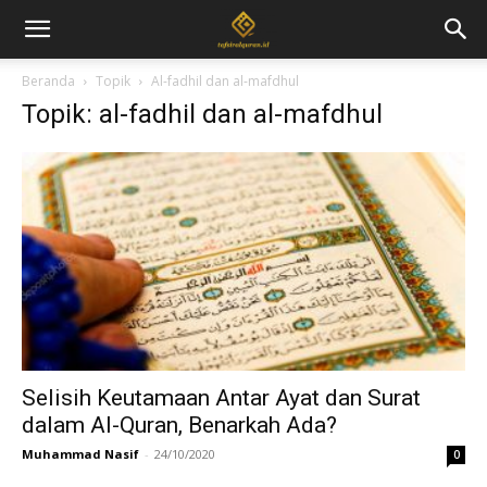
Beranda
Topik
Al-fadhil dan al-mafdhul
Topik: al-fadhil dan al-mafdhul
Selisih Keutamaan Antar Ayat dan Surat
dalam Al-Quran, Benarkah Ada?
Muhammad Nasif
-
24/10/2020
0