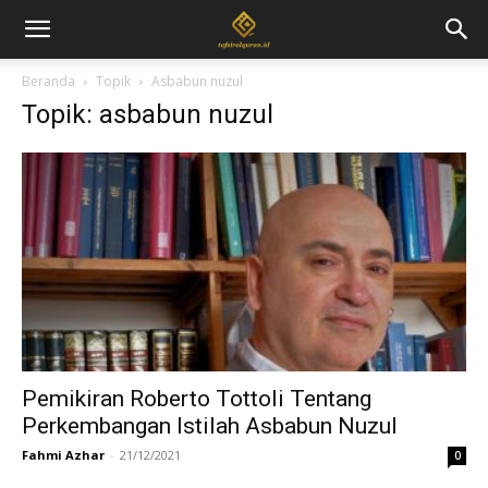
Beranda
Topik
Asbabun nuzul
Topik: asbabun nuzul
Pemikiran Roberto Tottoli Tentang
Perkembangan Istilah Asbabun Nuzul
Fahmi Azhar
-
21/12/2021
0