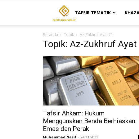
Tafsir
TAFSIR TEMATIK
KHAZ
Beranda
Topik
Az-Zukhruf Ayat 71
Al
Topik: Az-Zukhruf Ayat
Quran
|
Referensi
Tafsir Ahkam: Hukum
Menggunakan Benda Berhiaskan
Emas dan Perak
Tafsir
Muhammad Nasif
-
24/11/2021