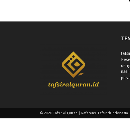
di
TE
Indonesia
tafsi
Rese
deng
ikht
pera
© 2026 Tafsir Al Quran | Referensi Tafsir di Indonesia