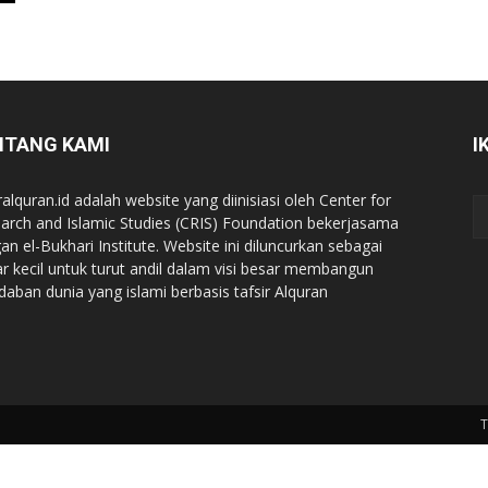
NTANG KAMI
I
ralquran.id adalah website yang diinisiasi oleh Center for
arch and Islamic Studies (CRIS) Foundation bekerjasama
an el-Bukhari Institute. Website ini diluncurkan sebagai
iar kecil untuk turut andil dalam visi besar membangun
daban dunia yang islami berbasis tafsir Alquran
T