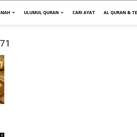
ANAH
ULUMUL QURAN
CARI AYAT
AL QURAN & T
 71
0