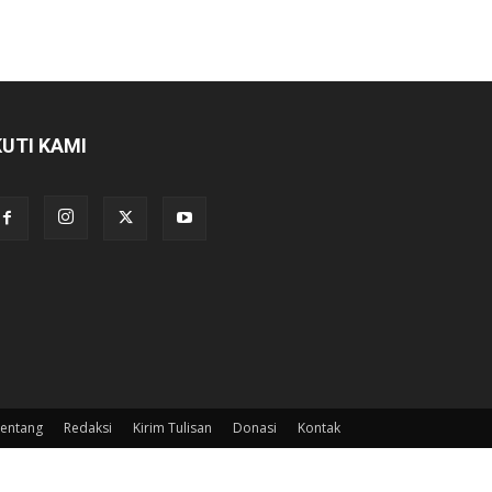
KUTI KAMI
entang
Redaksi
Kirim Tulisan
Donasi
Kontak